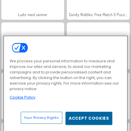
Ludo med vänner
Candy Riddles: Free Match 3 Puzzle
We process your personal information to measure and
Papa Cherry Saga
Pop Adventure
improve our sites and service, to assist our marketing
campaigns and to provide personalised content and
advertising. By clicking the button on the right, you can
exercise your privacy rights. For more information see our
privacy notice
Cookie Policy
Juice Merge
Grand Mahjong Connect
Your Privacy Rights
ACCEPT COOKIES