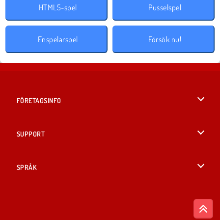
HTML5-spel
Pusselspel
Enspelarspel
Försök nu!
FÖRETAGSINFO
Användarvillkor
SUPPORT
Integritetspolicy
Hjälp
SPRÅK
Cookies
English
Cookie samtycke