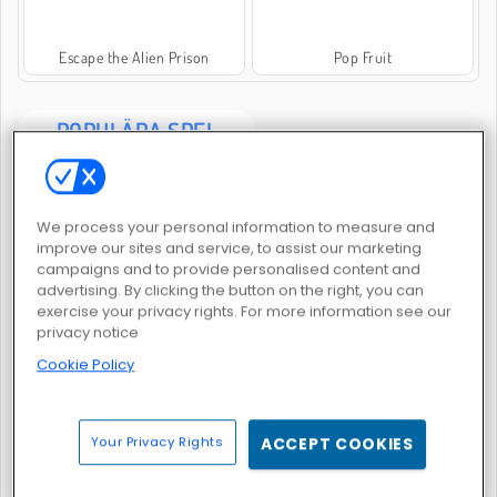
Escape the Alien Prison
Pop Fruit
POPULÄRA SPEL
We process your personal information to measure and
improve our sites and service, to assist our marketing
campaigns and to provide personalised content and
advertising. By clicking the button on the right, you can
exercise your privacy rights. For more information see our
FRVR-patiens
Bubble Shooter Classic
privacy notice
Cookie Policy
Your Privacy Rights
ACCEPT COOKIES
Solitaire Collection
Mahjong Connect Classic