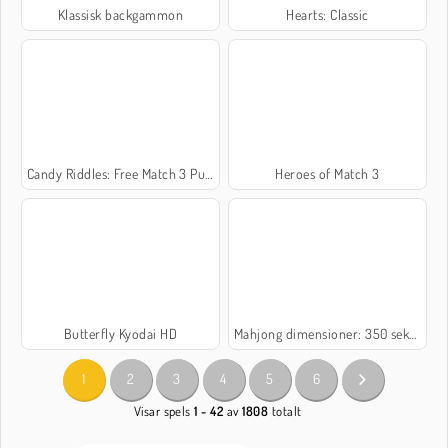
Klassisk backgammon
Hearts: Classic
Candy Riddles: Free Match 3 Puzzle
Heroes of Match 3
Butterfly Kyodai HD
Mahjong dimensioner: 350 sekunder
1
2
3
4
5
6
Visar spels
1 - 42
av
1808
totalt