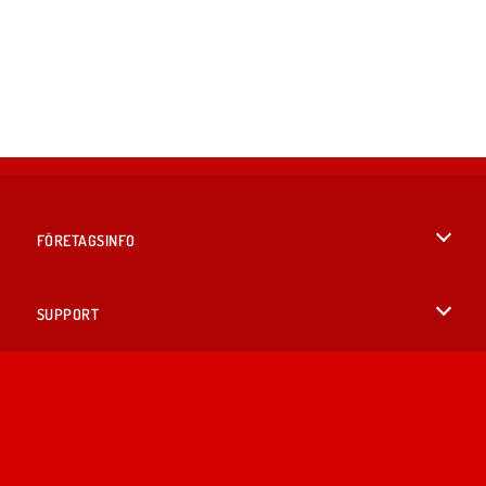
FÖRETAGSINFO
Användarvillkor
SUPPORT
Integritetspolicy
Hjälp
SPRÅK
Cookies
English