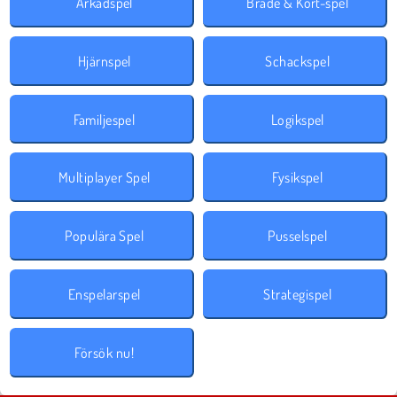
Arkadspel
Bräde & Kort-spel
Hjärnspel
Schackspel
Familjespel
Logikspel
Multiplayer Spel
Fysikspel
Populära Spel
Pusselspel
Enspelarspel
Strategispel
Försök nu!