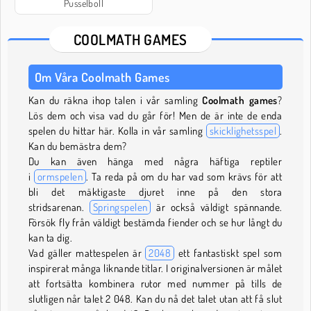
Pusselboll
COOLMATH GAMES
Om Våra Coolmath Games
Kan du räkna ihop talen i vår samling
Coolmath games
?
Lös dem och visa vad du går för! Men de är inte de enda
spelen du hittar här. Kolla in vår samling
skicklighetsspel
.
Kan du bemästra dem?
Du kan även hänga med några häftiga reptiler
i
ormspelen
. Ta reda på om du har vad som krävs för att
bli det mäktigaste djuret inne på den stora
stridsarenan.
Springspelen
är också väldigt spännande.
Försök fly från väldigt bestämda fiender och se hur långt du
kan ta dig.
Vad gäller mattespelen är
2048
ett fantastiskt spel som
inspirerat många liknande titlar. I originalversionen är målet
att fortsätta kombinera rutor med nummer på tills de
slutligen når talet 2 048. Kan du nå det talet utan att få slut