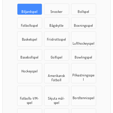
Biljardspel
Snooker
Bollspel
Fotbollsspel
Bågskytte
Boxningsspel
Basketspel
Friidrottsspel
Lufthockeyspel
Basebollspel
Golfspel
Bowlingspel
Hockeyspel
Pilkastningsspe
Amerikansk
l
Fotboll
Bordtennisspel
Fotbolls-VM-
Skjuta mål-
spel
spel