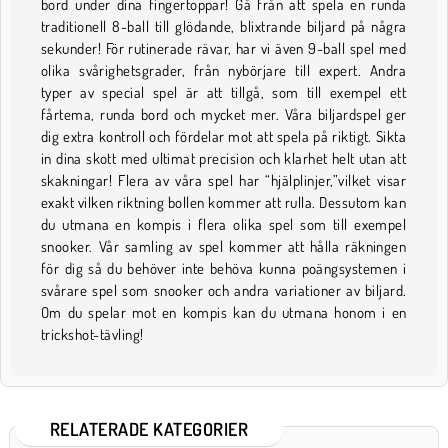
bord under dina fingertoppar! Gå från att spela en runda
traditionell 8-ball till glödande, blixtrande biljard på några
sekunder! För rutinerade rävar, har vi även 9-ball spel med
olika svårighetsgrader, från nybörjare till expert. Andra
typer av special spel är att tillgå, som till exempel ett
fårtema, runda bord och mycket mer. Våra biljardspel ger
dig extra kontroll och fördelar mot att spela på riktigt. Sikta
in dina skott med ultimat precision och klarhet helt utan att
skakningar! Flera av våra spel har “hjälplinjer,”vilket visar
exakt vilken riktning bollen kommer att rulla. Dessutom kan
du utmana en kompis i flera olika spel som till exempel
snooker. Vår samling av spel kommer att hålla räkningen
för dig så du behöver inte behöva kunna poängsystemen i
svårare spel som snooker och andra variationer av biljard.
Om du spelar mot en kompis kan du utmana honom i en
trickshot-tävling!
RELATERADE KATEGORIER