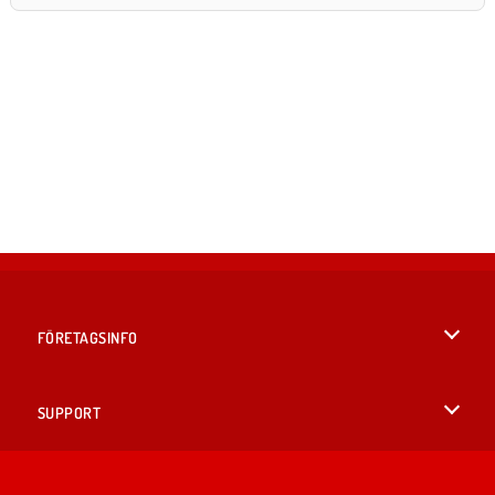
FÖRETAGSINFO
Användarvillkor
SUPPORT
Integritetspolicy
Hjälp
SPRÅK