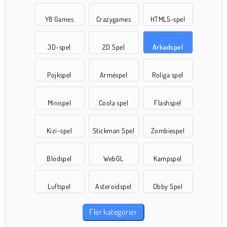
Y8 Games
Crazygames
HTML5-spel
3D-spel
2D Spel
Arkadspel
Pojkspel
Arméspel
Roliga spel
Minispel
Coola spel
Flashspel
Kizi-spel
Stickman Spel
Zombiespel
Blodspel
WebGL
Kampspel
Luftspel
Asteroidspel
Obby Spel
Fler kategorier