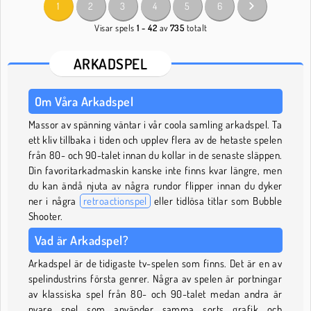
1
2
3
4
5
6
Visar spels
1 - 42
av
735
totalt
ARKADSPEL
Om Våra Arkadspel
Massor av spänning väntar i vår coola samling arkadspel. Ta
ett kliv tillbaka i tiden och upplev flera av de hetaste spelen
från 80- och 90-talet innan du kollar in de senaste släppen.
Din favoritarkadmaskin kanske inte finns kvar längre, men
du kan ändå njuta av några rundor flipper innan du dyker
ner i några
retroactionspel
eller tidlösa titlar som Bubble
Shooter.
Vad är Arkadspel?
Arkadspel är de tidigaste tv-spelen som finns. Det är en av
spelindustrins första genrer. Några av spelen är portningar
av klassiska spel från 80- och 90-talet medan andra är
nyare spel som använder samma sorts grafik och