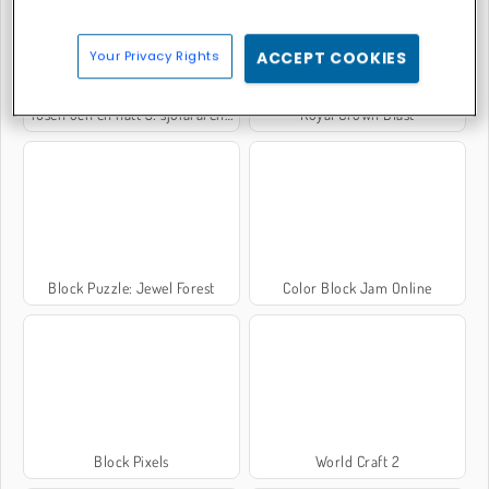
Your Privacy Rights
ACCEPT COOKIES
Tusen och en natt 5: sjöfararen Sinbad
Royal Crown Blast
Block Puzzle: Jewel Forest
Color Block Jam Online
Block Pixels
World Craft 2