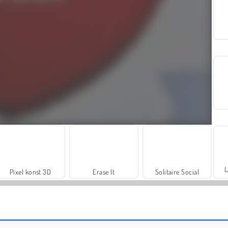
L
Pixel konst 3D
Erase It
Solitaire Social
Two Stunt Racers
Crazy Stunts 3D