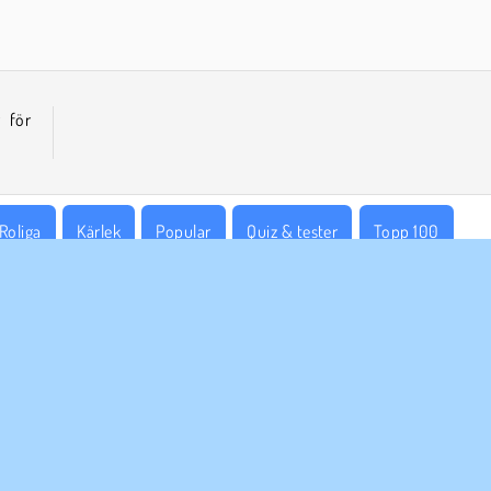
 för
Roliga
Kärlek
Popular
Quiz & tester
Topp 100
ETAGSINFO
SUPPORT
vändarvillkor
Cookies
Hjälp