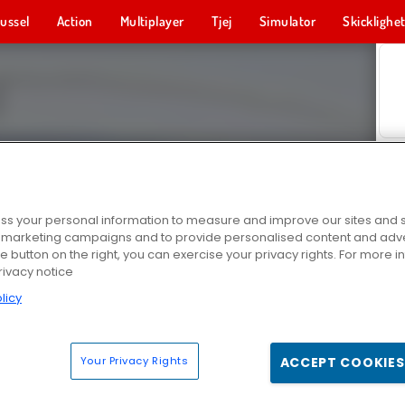
ussel
Action
Multiplayer
Tjej
Simulator
Skicklighe
s your personal information to measure and improve our sites and s
r marketing campaigns and to provide personalised content and adver
he button on the right, you can exercise your privacy rights. For more 
rivacy notice
licy
Your Privacy Rights
ACCEPT COOKIES