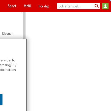
t
Sport
MMO
För dig
Elvenar
ervice, to
tising. By
Hospital Surgeon Doctor Game
information
Offroad Crash Climber 4X4