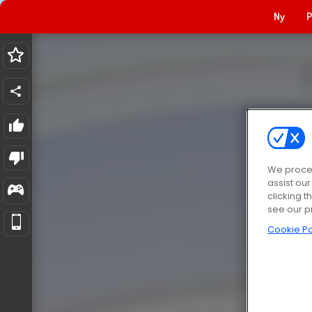
Ny
P
We proces
assist ou
clicking t
see our p
Cookie Po