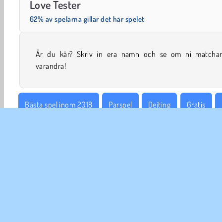
Love Tester
62% av spelarna gillar det här spelet
Är du kär? Skriv in era namn och se om ni matchar
varandra!
Bästa spel inom 2018
Parspel
Dejting
Gratis
Alla hjärtans dag
Försök nu!
FÖR
An