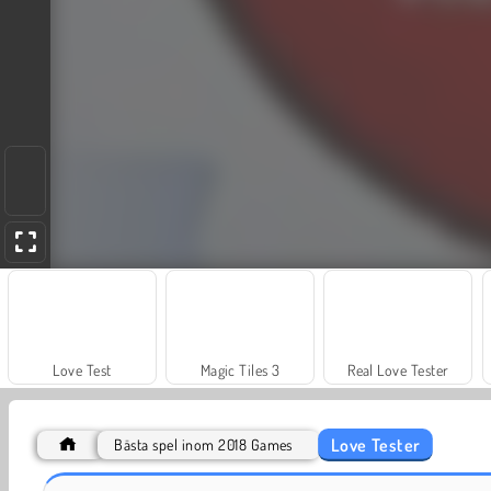
Love Test
Magic Tiles 3
Real Love Tester
Love Tester
Bästa spel inom 2018 Games
Kärlekstest 3
Magic Piano Tiles