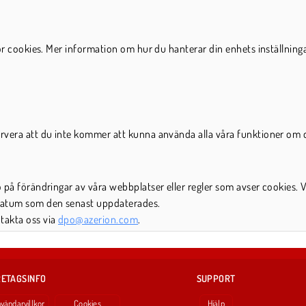
för cookies. Mer information om hur du hanterar din enhets inställninga
ervera att du inte kommer att kunna använda alla våra funktioner om d
o på förändringar av våra webbplatser eller regler som avser cookies. 
 datum som den senast uppdaterades.
takta oss via
dpo@azerion.com
.
ETAGSINFO
SUPPORT
vändarvillkor
Cookies
Hjälp