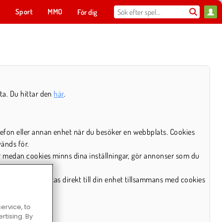
t
Sport
MMO
För dig
ta. Du hittar den
här
.
lefon eller annan enhet när du besöker en webbplats. Cookies
vänds för.
dor medan cookies minns dina inställningar, gör annonser som du
cookies som skickas direkt till din enhet tillsammans med cookies
ervice, to
tising. By