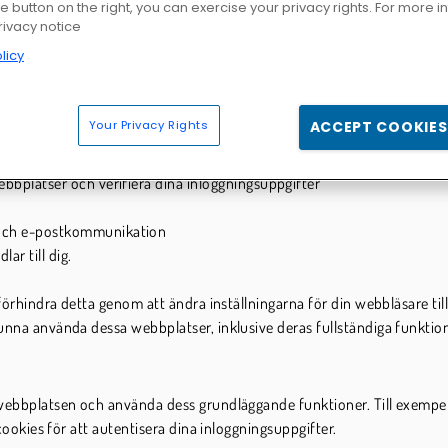
he button on the right, you can exercise your privacy rights. For more 
rivacy notice
licy
 olika funktioner på våra webbplatser. Granska informationen nedan för
Your Privacy Rights
ACCEPT COOKIES
ljande ändamål:
ebbplatser och verifiera dina inloggningsuppgifter
r och e-postkommunikation
ar till dig.
 förhindra detta genom att ändra inställningarna för din webbläsare til
kunna använda dessa webbplatser, inklusive deras fullständiga funktion
 webbplatsen och använda dess grundläggande funktioner. Till exempel 
 cookies för att autentisera dina inloggningsuppgifter.