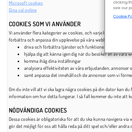
clicking t
Microsoft cookies
see our p
Dina val online
Cookie Po
COOKIES SOM VI ANVÄNDER
Vi använder flera kategorier av cookies, och varje kategori utför
förbättra och anpassa din upplevelse på våra webbplatser för fö
driva och förbättra tjänster och funktioner
hjälpa dig att känna igen dig när du besöker en av våra w
komma ihåg dina inställningar
analysera effektiviteten av våra erbjudanden, annonse
samt anpassa det innehåll och de annonser som vi förmedl
Om du inte vill att vi ska lagra några cookies på din dator kan du
information om hur detta fungerar. I så fall kommer du inte att 
NÖDVÄNDIGA COOKIES
Dessa cookies är obligatoriska för att du ska kunna navigera via
gör det möjligt för oss att hålla reda på ditt spel och/eller andra