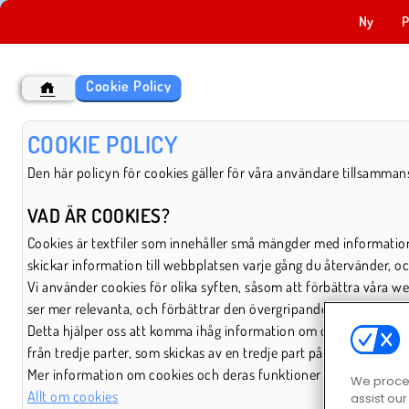
Ny
P
Cookie Policy
COOKIE POLICY
Den här policyn för cookies gäller för våra användare tillsammans
VAD ÄR COOKIES?
Cookies är textfiler som innehåller små mängder med information
skickar information till webbplatsen varje gång du återvänder, o
Vi använder cookies för olika syften, såsom att förbättra våra w
ser mer relevanta, och förbättrar den övergripande användarupp
Detta hjälper oss att komma ihåg information om ditt besök, såso
från tredje parter, som skickas av en tredje part på vårt uppdrag.
Mer information om cookies och deras funktioner finns om du be
We proces
Allt om cookies
assist ou