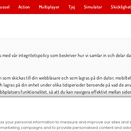
ussel
Action
Multiplayer
Tjej
Simulator
Skicklighe
 med vår integritetspolicy som beskriver hur vi samlar in och delar da
 som skickas till din webbläsare och som lagras på din dator, mobilte
ch lagras på din enhet under olika tidsperioder beroende på vad de an
ebbplatsers funktionalitet, så att du kan navigera effektivt mellan si
levelsen.
m ditt föredragna språk och andra viktiga inställningar. Vi använder 
söker följande länkar:
s your personal information to measure and improve our sites and s
r marketing campaigns and to provide personalised content and adver