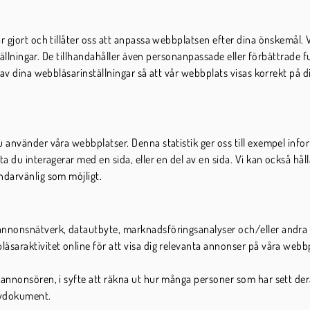
r gjort och tillåter oss att anpassa webbplatsen efter dina önskemål.
tällningar. De tillhandahåller även personanpassade eller förbättrade f
 av dina webbläsarinställningar så att vår webbplats visas korrekt på 
 använder våra webbplatser. Denna statistik ger oss till exempel inf
a du interagerar med en sida, eller en del av en sida. Vi kan också hå
ndarvänlig som möjligt.
 annonsnätverk, datautbyte, marknadsföringsanalyser och/eller andr
äsaraktivitet online för att visa dig relevanta annonser på våra webb
 annonsören, i syfte att räkna ut hur många personer som har sett der
cydokument.