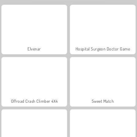
Elvenar
Hospital Surgeon Doctor Game
Offroad Crash Climber 4X4
Sweet Match