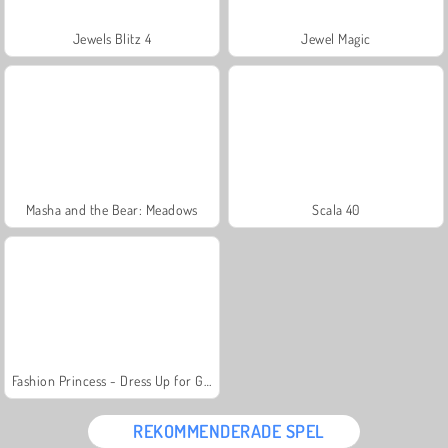
Jewels Blitz 4
Jewel Magic
Masha and the Bear: Meadows
Scala 40
Fashion Princess - Dress Up for Girls
REKOMMENDERADE SPEL