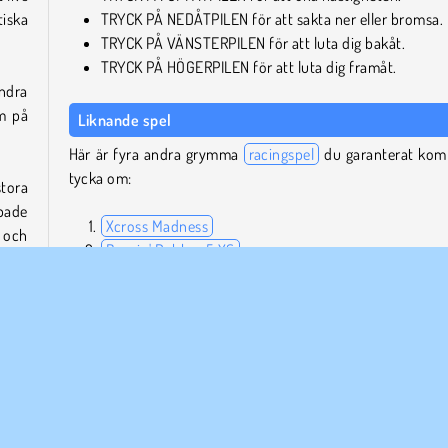
iska
TRYCK PÅ NEDÅTPILEN för att sakta ner eller bromsa.
TRYCK PÅ VÄNSTERPILEN för att luta dig bakåt.
TRYCK PÅ HÖGERPILEN för att luta dig framåt.
undra
am på
Liknande spel
.
Här är fyra andra grymma
racingspel
du garanterat ko
tycka om:
stora
pade
Xcross Madness
r och
Burnin' Rubber 5 XS
fler
Hill Climb Racing 2
Madalin Stunt Cars 2
Kan man spela Moto X3M på mobil?
id liv
Ja, det finns både på
Google Play
och
Apple App Store
.
 för
Vilka skapade Moto X3M?