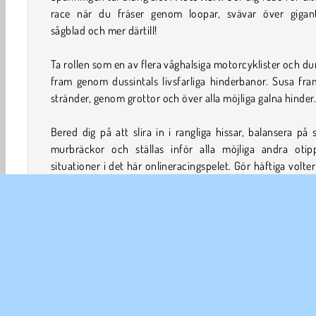
race när du fräser genom loopar, svävar över gigant
sågblad och mer därtill!
Ta rollen som en av flera våghalsiga motorcyklister och d
fram genom dussintals livsfarliga hinderbanor. Susa fr
stränder, genom grottor och över alla möjliga galna hinder
Bered dig på att slira in i rangliga hissar, balansera på 
murbräckor och ställas inför alla möjliga andra otip
situationer i det här onlineracingspelet. Gör häftiga volte
andra trick medan du samlar stjärnor för att låsa upp 
förare.
Så spelar man Moto X3M
Moto X3M är ett häftigt
motorcykelspel
. Håll din förare v
och manövrera genom riktigt intensiva hinderbanor. Väj
alla faror längs vägen och försök nå målet helskinnad!