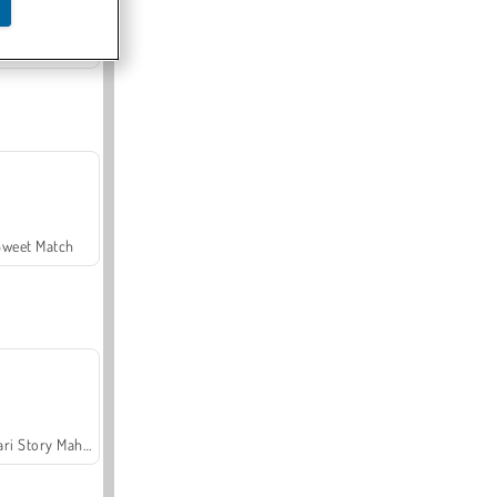
Offroad Crash Climber 4X4
Sweet Match
Safari Story Mahjong