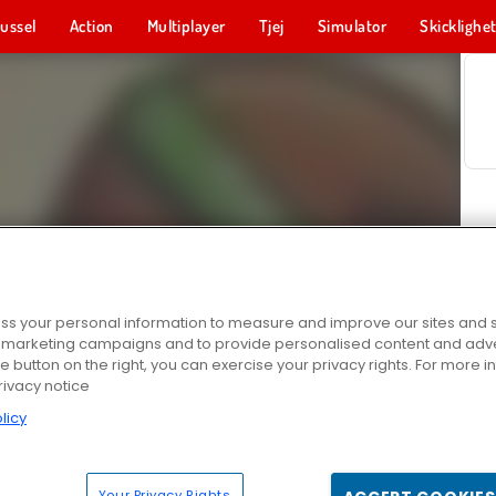
ussel
Action
Multiplayer
Tjej
Simulator
Skicklighe
s your personal information to measure and improve our sites and s
r marketing campaigns and to provide personalised content and adver
he button on the right, you can exercise your privacy rights. For more 
rivacy notice
licy
Your Privacy Rights