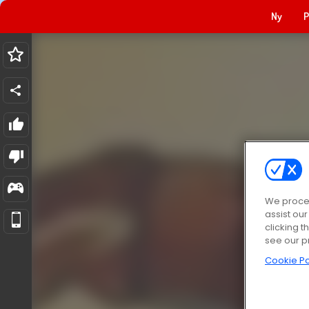
Ny
P
We proces
assist ou
clicking t
see our p
Cookie Po