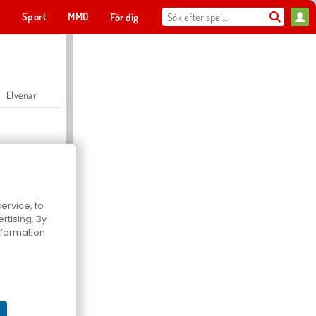
t
Sport
MMO
För dig
Elvenar
ervice, to
tising. By
Hospital Surgeon Doctor Game
information