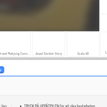
L
Grand Mahjong Connect
Jewel Garden Story
Scala 40
g
Farm Merge Valley
Masha and the Bear: Meadows
 livs
TRYCK PÅ UPPÅTPILEN för att öka hastigheten.