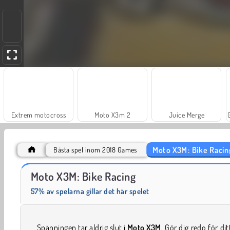
Extrem motocross
Moto X3m 2
Juice Merge
Moto X3M: Bike Racin
Bästa spel inom 2018 Games
Trollface Quest: USA 2
Fashion Princess - Dress Up for Girls
Moto X3M: Bike Racing
57% av spelarna gillar det här spelet
Spänningen tar aldrig slut i
Moto X3M
. Gör dig redo för ditt