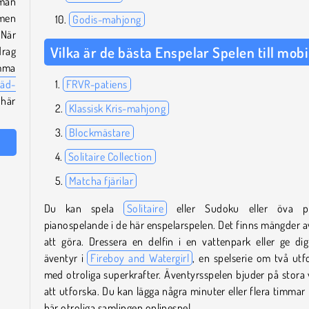
 man
 men
Godis-mahjong
 När
Vilka är de bästa Enspelar Spelen till mobi
drag
ymma
räd-
FRVR-patiens
här
Klassisk Kris-mahjong
Blockmästare
Solitaire Collection
Matcha fjärilar
Du kan spela
Solitaire
eller Sudoku eller öva p
pianospelande i de här enspelarspelen. Det finns mängder a
att göra. Dressera en delfin i en vattenpark eller ge di
äventyr i
Fireboy and Watergirl
, en spelserie om två utf
med otroliga superkrafter. Äventyrsspelen bjuder på stora 
att utforska. Du kan lägga några minuter eller flera timmar
här otroliga samlingen onlinespel.