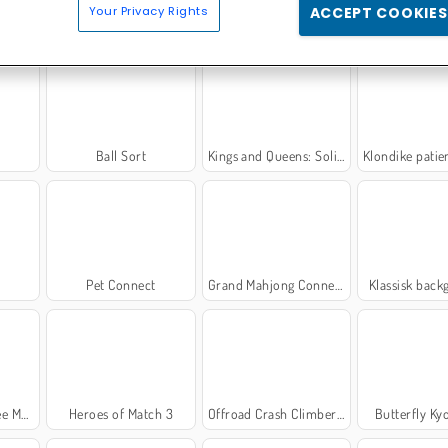
Your Privacy Rights
ACCEPT COOKIES
Mahjong: Snöslottet
Godis-mahjong
Mahjong Titan
Ball Sort
Kings and Queens: Solitaire TriPeaks
Klondike patiens
Pet Connect
Grand Mahjong Connect
Klassisk bac
Puzzle
Heroes of Match 3
Offroad Crash Climber 4X4
Butterfly Ky