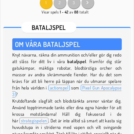
1
2
3
Visar spels
1 - 42
av
88
totalt
BATALJSPEL
OM VÅRA BATALJSPEL
Knyt nävarna, räkna din ammunition och/eller gör dig redo
att slåss för ditt liv i våra
bataljspel
. Framför dig står
gatukämpar, mäktiga robotar, blodtörstiga orcher och
massor av andra skrämmande fiender. Har du det som
krävs för att bli herre på täppan när du utmanar spelare
från hela världen i
actionspel
som
Pixel Gun Apocalypse
3
?
Krutdoftande slagfält och blodstänkta arenor väntar dig.
Använd topptrimmade tanks eller dina egna händer för att
krossa motståndarna! Håll dig fokuserad i de
här
strategispelen
. Det är inte alltid så smart att kasta sig
huvudstupa in i striderna med vapen och vilt svingande
nävar framför ansiktet. Tänk till lite i stället, speciellt när du