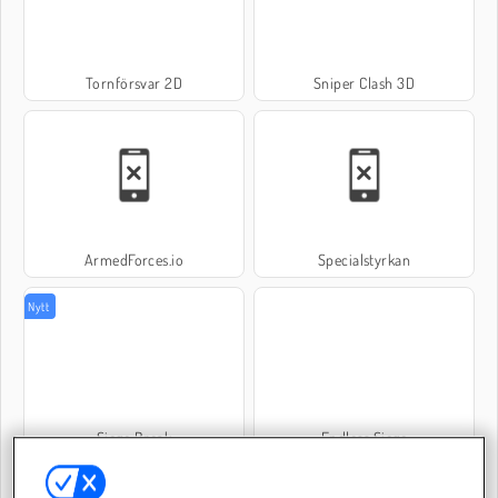
Tornförsvar 2D
Sniper Clash 3D
ArmedForces.io
Specialstyrkan
Nytt
Siege Break
Endless Siege