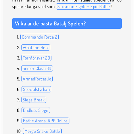
spelar kluriga spel som
Stickman Fighter: Epic Battle
!
Vilka är de bästa Batalj Spelen?
Commando Force 2
What the Hen!
Tornförsvar 2D
Sniper Clash 3D
ArmedForces.io
Specialstyrkan
Siege Break
Endless Siege
Battle Arena: RPG Online
Merge Snake Battle