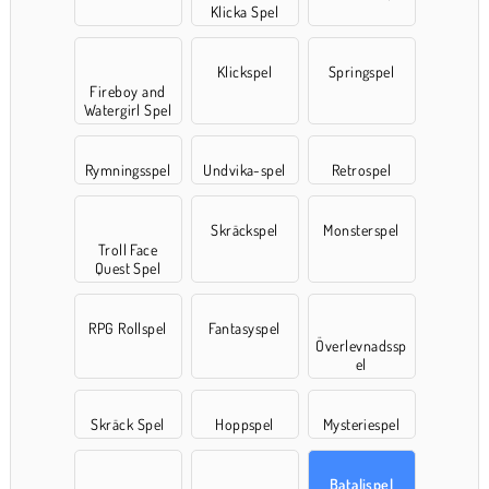
Klicka Spel
Klickspel
Springspel
Fireboy and
Watergirl Spel
Rymningsspel
Undvika-spel
Retrospel
Skräckspel
Monsterspel
Troll Face
Quest Spel
RPG Rollspel
Fantasyspel
Överlevnadssp
el
Skräck Spel
Hoppspel
Mysteriespel
Bataljspel