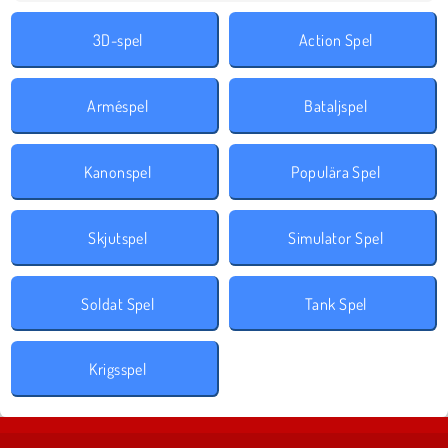
3D-spel
Action Spel
Arméspel
Bataljspel
Kanonspel
Populära Spel
Skjutspel
Simulator Spel
Soldat Spel
Tank Spel
Krigsspel