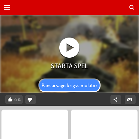
Pansarvagn krigssimulator
79%