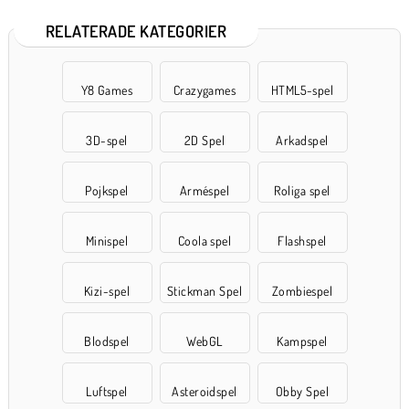
RELATERADE KATEGORIER
Y8 Games
Crazygames
HTML5-spel
3D-spel
2D Spel
Arkadspel
Pojkspel
Arméspel
Roliga spel
Minispel
Coola spel
Flashspel
Kizi-spel
Stickman Spel
Zombiespel
Blodspel
WebGL
Kampspel
Luftspel
Asteroidspel
Obby Spel