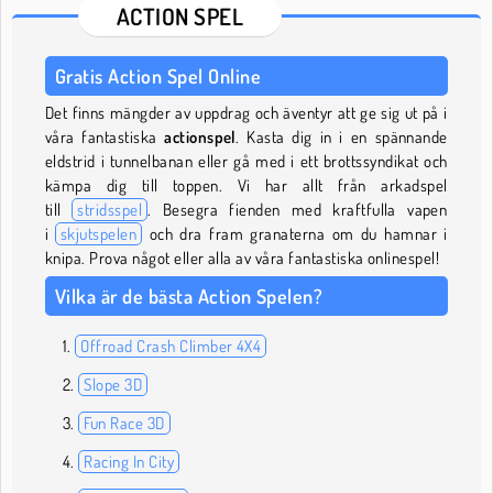
ACTION SPEL
Gratis Action Spel Online
Det finns mängder av uppdrag och äventyr att ge sig ut på i
våra fantastiska
actionspel
. Kasta dig in i en spännande
eldstrid i tunnelbanan eller gå med i ett brottssyndikat och
kämpa dig till toppen. Vi har allt från arkadspel
till
stridsspel
. Besegra fienden med kraftfulla vapen
i
skjutspelen
och dra fram granaterna om du hamnar i
knipa. Prova något eller alla av våra fantastiska onlinespel!
Vilka är de bästa Action Spelen?
Offroad Crash Climber 4X4
Slope 3D
Fun Race 3D
Racing In City