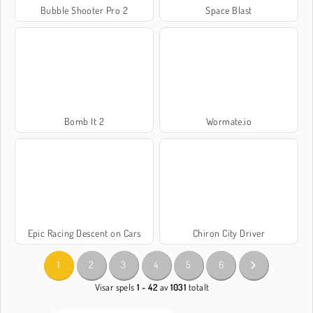
Bubble Shooter Pro 2
Space Blast
Bomb It 2
Wormate.io
Epic Racing Descent on Cars
Chiron City Driver
1
2
3
4
5
6
Visar spels
1 - 42
av
1031
totalt