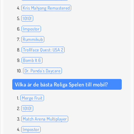
Kris Mahjong Remastered
1010!
Impostor
Rummikub
Trollface Quest: USA 2
Bomb It 6
Dr. Panda's Daycare
Vilka är de bästa Roliga Spelen till mobil?
Merge Fruit
1010!
Match Arena Multiplayer
Impostor