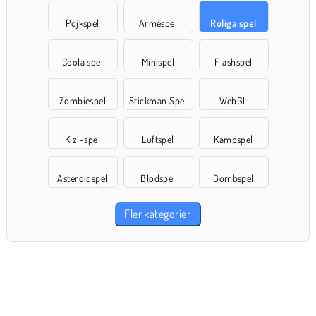
Pojkspel
Arméspel
Roliga spel
Coola spel
Minispel
Flashspel
Zombiespel
Stickman Spel
WebGL
Kizi-spel
Luftspel
Kampspel
Asteroidspel
Blodspel
Bombspel
Fler kategorier