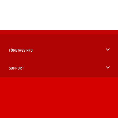
FÖRETAGSINFO
Användarvillkor
SUPPORT
Integritetspolicy
Hjälp
SPRÅK
Cookies
English
Cookie samtycke
British English