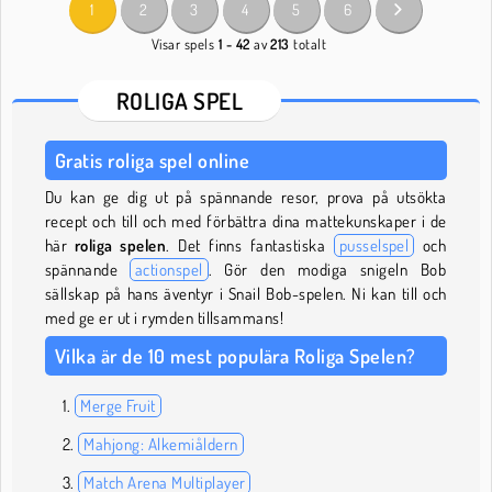
1
2
3
4
5
6
Visar spels
1 - 42
av
213
totalt
ROLIGA SPEL
Gratis roliga spel online
Du kan ge dig ut på spännande resor, prova på utsökta
recept och till och med förbättra dina mattekunskaper i de
här
roliga spelen
. Det finns fantastiska
pusselspel
och
spännande
actionspel
. Gör den modiga snigeln Bob
sällskap på hans äventyr i Snail Bob-spelen. Ni kan till och
med ge er ut i rymden tillsammans!
Vilka är de 10 mest populära Roliga Spelen?
Merge Fruit
Mahjong: Alkemiåldern
Match Arena Multiplayer