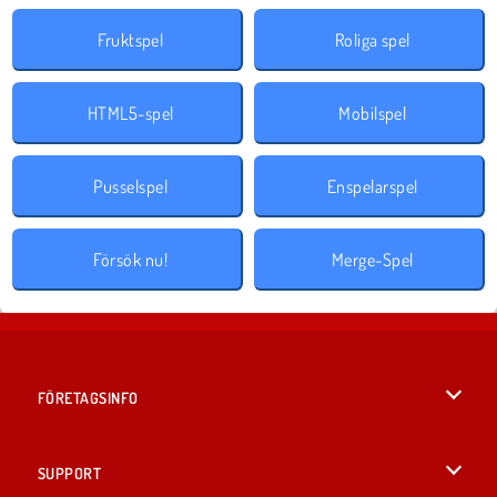
Fruktspel
Roliga spel
HTML5-spel
Mobilspel
Pusselspel
Enspelarspel
Försök nu!
Merge-Spel
FÖRETAGSINFO
Användarvillkor
SUPPORT