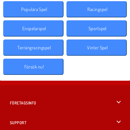
Populära Spel
Racingspel
Enspelarspel
Sportspel
Terrängracingspel
Vinter Spel
Försök nu!
FÖRETAGSINFO
Användarvillkor
SUPPORT