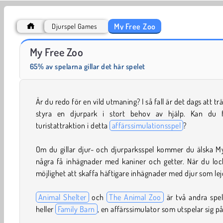
My Free Zoo
Djurspel Games
Grand Mahjong Connect
My Free Zoo
65% av spelarna gillar det här spelet
Är du redo för en vild utmaning? I så fall är det dags att tr
styra en djurpark i stort behov av hjälp. Kan du f
turistattraktion i detta
affärssimulationsspel
?
Om du gillar djur- och djurparksspel kommer du älska M
några få inhägnader med kaniner och getter. När du locka
möjlighet att skaffa häftigare inhägnader med djur som le
Animal Shelter
och
The Animal Zoo
är två andra spel
heller
Family Barn
, en affärssimulator som utspelar sig på