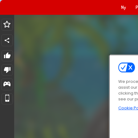
Ny
P
We proces
assist ou
clicking t
see our p
Cookie Po