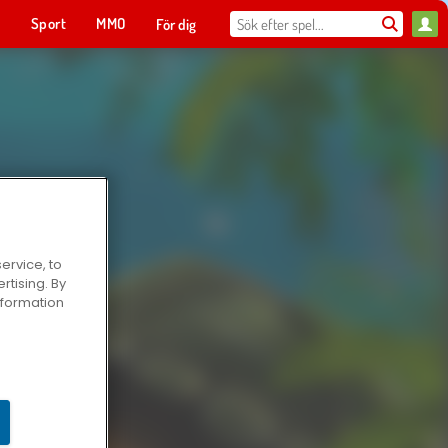
t
Sport
MMO
För dig
ervice, to
tising. By
information