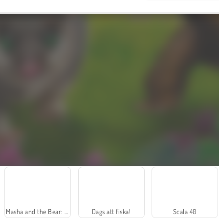
Masha and the Bear: Meadows
Dags att fiska!
Scala 40