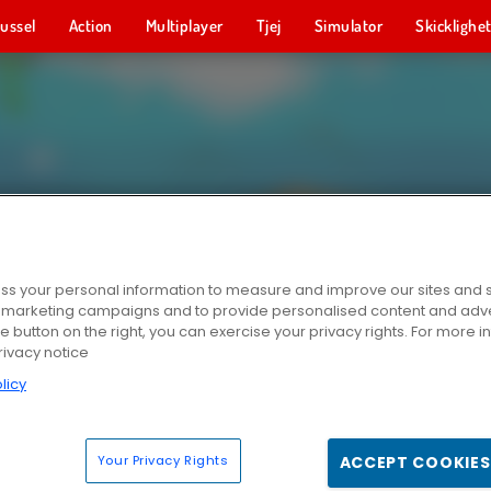
ussel
Action
Multiplayer
Tjej
Simulator
Skicklighe
s your personal information to measure and improve our sites and s
r marketing campaigns and to provide personalised content and adver
he button on the right, you can exercise your privacy rights. For more 
rivacy notice
licy
Your Privacy Rights
ACCEPT COOKIES