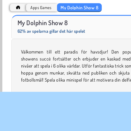
My Dolphin Show 8
Apps Games
My Dolphin Show 5
My Dolphin Show 6
My Dolphin Show 8
62% av spelarna gillar det här spelet
Välkommen till ett paradis för havsdjur! Den popu
du redo att dyka ner i en värld full av kul tillsammans me
showens succé fortsätter och erbjuder en kaskad med
nivåer att spela i 6 olika världar. Utför fantastiska trick so
hoppa genom munkar, skvätta ned publiken och skjuta
fotbollsmål! Spela olika minispel för att motivera din delfi
Apps
Arkad
Bästa spel inom 2018
Barn
Delf
Popular
Simulator
Skicklighet
Simningsspel