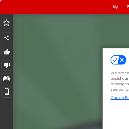
Ny
P
We proces
assist ou
clicking t
see our p
Cookie Po