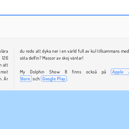
My Dolphin Show 9
Ultimate Douchebag Workout
lära
d din
 126
söta delfin? Massor av skoj väntar!
m att
 mot
My Dolphin Show 8 finns också på
Apple 
n. Är
Store
och
Google Play
.
in
Roliga
Mobil
My Dolphin Show
Plattformsspel
Tidsstrategi
Topp 100
Försök nu!