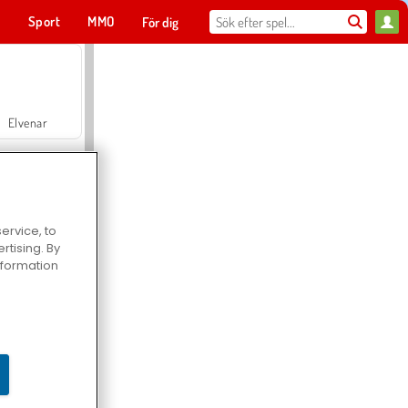
t
Sport
MMO
För dig
Elvenar
ervice, to
tising. By
Hospital Surgeon Doctor Game
information
Offroad Crash Climber 4X4