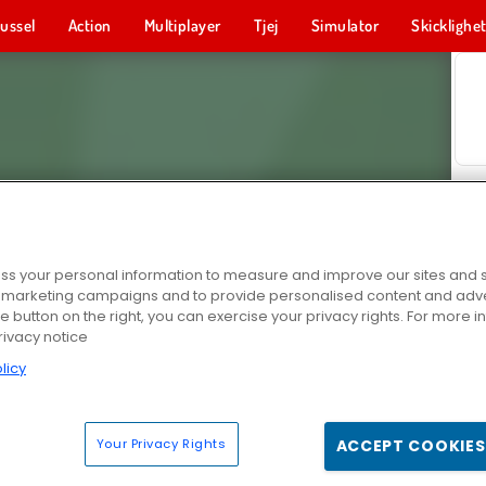
ussel
Action
Multiplayer
Tjej
Simulator
Skicklighe
s your personal information to measure and improve our sites and s
r marketing campaigns and to provide personalised content and adver
he button on the right, you can exercise your privacy rights. For more 
rivacy notice
licy
Your Privacy Rights
ACCEPT COOKIES