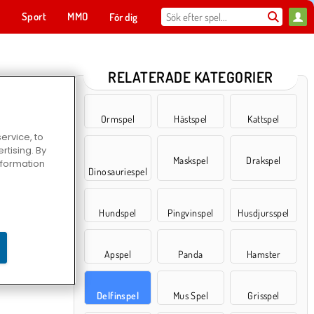
t
Sport
MMO
För dig
RELATERADE KATEGORIER
Ormspel
Hästspel
Kattspel
ervice, to
tising. By
Maskspel
Drakspel
information
Dinosauriespel
Hundspel
Pingvinspel
Husdjursspel
Show 6
Apspel
Panda
Hamster
Delfinspel
Mus Spel
Grisspel