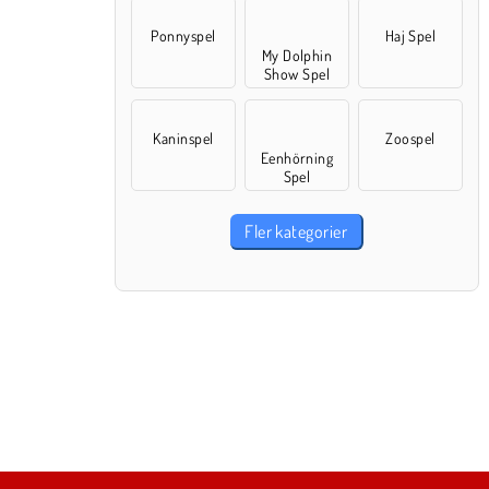
Ponnyspel
Haj Spel
My Dolphin
Show Spel
Kaninspel
Zoospel
Eenhörning
Spel
Fler kategorier