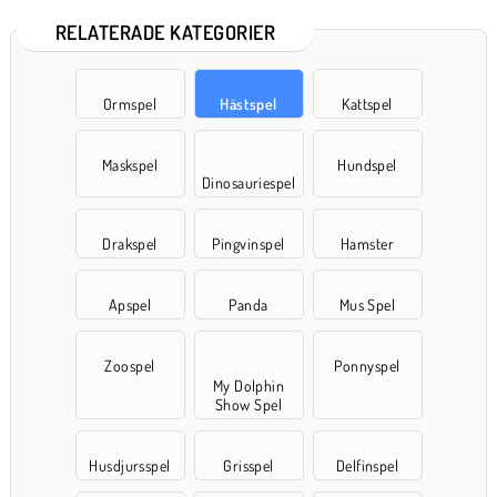
RELATERADE KATEGORIER
Ormspel
Hästspel
Kattspel
Maskspel
Hundspel
Dinosauriespel
Drakspel
Pingvinspel
Hamster
Apspel
Panda
Mus Spel
Zoospel
Ponnyspel
My Dolphin
Show Spel
Husdjursspel
Grisspel
Delfinspel