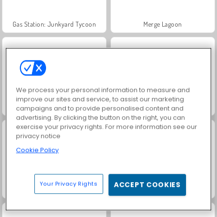
Gas Station: Junkyard Tycoon
Merge Lagoon
We process your personal information to measure and
improve our sites and service, to assist our marketing
Princess Ella: Soft vs. Grunge
My Dolphin Show 7
campaigns and to provide personalised content and
advertising. By clicking the button on the right, you can
exercise your privacy rights. For more information see our
privacy notice
Cookie Policy
Your Privacy Rights
ACCEPT COOKIES
Fashion Princess - Dress Up for Girls
Save the Cowboy