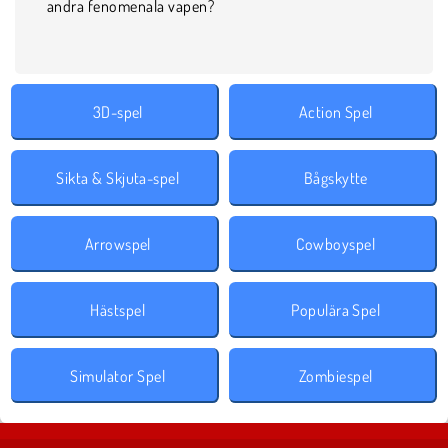
andra fenomenala vapen?
3D-spel
Action Spel
Sikta & Skjuta-spel
Bågskytte
Arrowspel
Cowboyspel
Hästspel
Populära Spel
Simulator Spel
Zombiespel