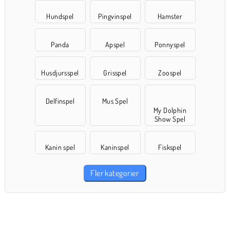
Hundspel
Pingvinspel
Hamster
Panda
Apspel
Ponnyspel
Husdjursspel
Grisspel
Zoospel
Delfinspel
Mus Spel
My Dolphin
Show Spel
Kanin spel
Kaninspel
Fiskspel
Fler kategorier