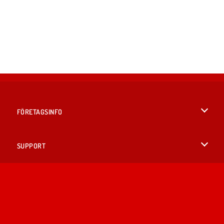
FÖRETAGSINFO
Användarvillkor
SUPPORT
Integritetspolicy
Hjälp
SPRÅK
Cookies
English