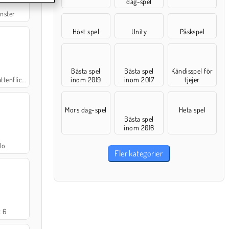
dag-spel
nster
Höst spel
Unity
Påskspel
Bästa spel
Bästa spel
Kändisspel för
: Skogstemplet
inom 2019
inom 2017
tjejer
Mors dag-spel
Heta spel
Bästa spel
inom 2016
Io
Fler kategorier
 6