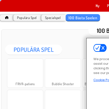
Ny
P
100 Bästa Spelen
Populära Spel
Specialspel
100 
POPULÄRA SPEL
We proces
assist ou
clicking t
see our p
Cookie Po
FRVR-patiens
Bubble Shooter
Bubble Shooter C