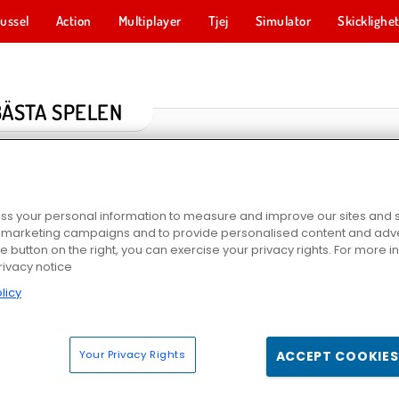
ussel
Action
Multiplayer
Tjej
Simulator
Skicklighe
BÄSTA SPELEN
s your personal information to measure and improve our sites and s
r marketing campaigns and to provide personalised content and adver
he button on the right, you can exercise your privacy rights. For more 
rivacy notice
licy
lassic
Mahjong Connect Classic
Mahjong Shanghai
Matcha fjä
Your Privacy Rights
ACCEPT COOKIES