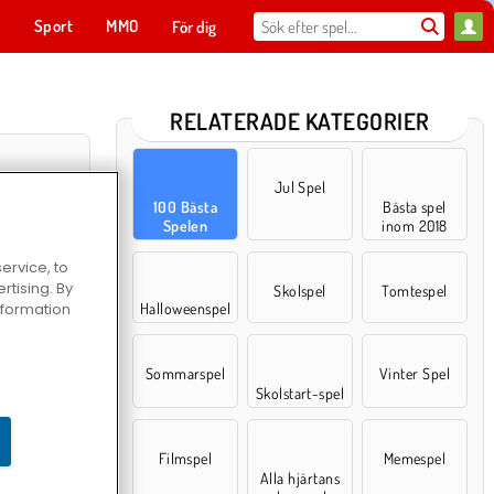
t
Sport
MMO
För dig
RELATERADE KATEGORIER
Jul Spel
100 Bästa
Bästa spel
Spelen
inom 2018
ervice, to
tising. By
Skolspel
Tomtespel
information
Halloweenspel
Sommarspel
Vinter Spel
rilar
Skolstart-spel
Filmspel
Memespel
Alla hjärtans