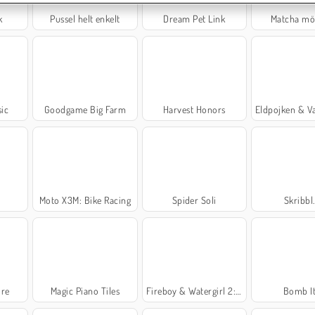
k
Pussel helt enkelt
Dream Pet Link
Matcha mö
sic
Goodgame Big Farm
Harvest Honors
Eldpojken & Vattenflickan
Moto X3M: Bike Racing
Spider Soli
Skribbl.
ire
Magic Piano Tiles
Fireboy & Watergirl 2: The Light Temple
Bomb It