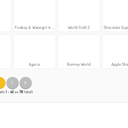
Fireboy & Watergirl 4: The Crystal Temple
World Craft 2
Chocolate Cupcakes: Sara's
Agar.io
Rummy World
Apple Sho
2
pels
1 - 42
av
78
totalt