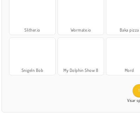
Slither.io
Wormate.io
Baka pizza
Snigeln Bob
My Dolphin Show 8
Mord
1
Visar s