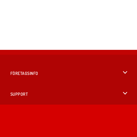
FÖRETAGSINFO
Användarvillkor
SUPPORT
Integritetspolicy
Hjälp
SPRÅK
Cookies
English