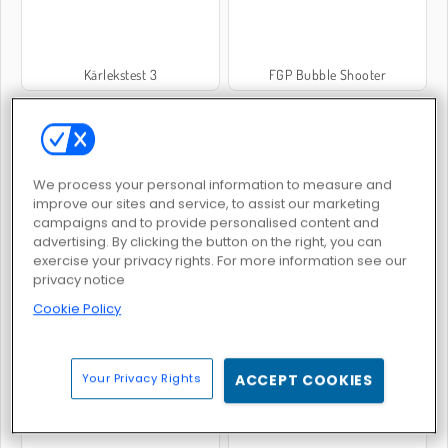
Kärlekstest 3
FGP Bubble Shooter
We process your personal information to measure and
improve our sites and service, to assist our marketing
campaigns and to provide personalised content and
Xcross Madness
Skribbl.Io
advertising. By clicking the button on the right, you can
exercise your privacy rights. For more information see our
privacy notice
Cookie Policy
Your Privacy Rights
ACCEPT COOKIES
Combat Strike 2
Klassisk ordsökning