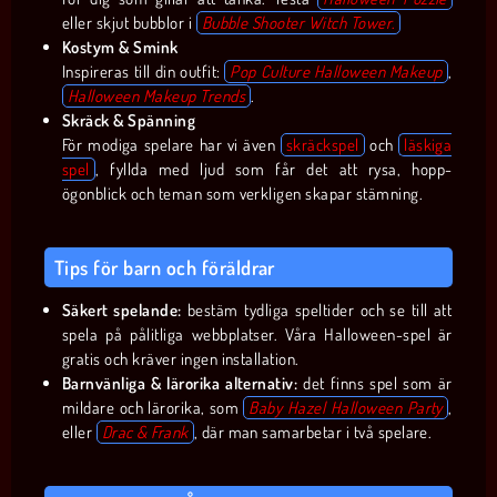
eller skjut bubblor i
Bubble Shooter Witch Tower
.
Kostym & Smink
Inspireras till din outfit:
Pop Culture Halloween Makeup
,
Halloween Makeup Trends
.
Skräck & Spänning
För modiga spelare har vi även
skräckspel
och
läskiga
spel
, fyllda med ljud som får det att rysa, hopp-
ögonblick och teman som verkligen skapar stämning.
Tips för barn och föräldrar
Säkert spelande:
bestäm tydliga speltider och se till att
spela på pålitliga webbplatser. Våra Halloween-spel är
gratis och kräver ingen installation.
Barnvänliga & lärorika alternativ:
det finns spel som är
mildare och lärorika, som
Baby Hazel Halloween Party
,
eller
Drac & Frank
, där man samarbetar i två spelare.