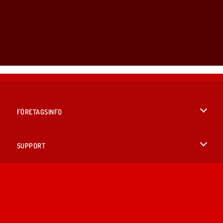
FÖRETAGSINFO
Användarvillkor
SUPPORT
Integritetspolicy
Hjälp
SPRÅK
Cookies
English