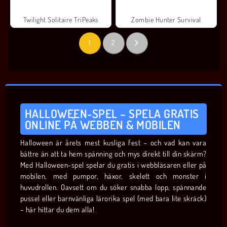
Twilight Solitaire TriPeaks
Zombie Hunter Survival
1
2
Visar spels
1 - 42
av
69
totalt
HALLOWEEN-SPEL – SPELA GRATIS
ONLINE PÅ WEBBEN & MOBILEN
Halloween är årets mest kusliga fest – och vad kan vara
bättre än att ta hem spänning och mys direkt till din skärm?
Med Halloween-spel spelar du gratis i webbläsaren eller på
mobilen, med pumpor, häxor, skelett och monster i
huvudrollen. Oavsett om du söker snabba lopp, spännande
pussel eller barnvänliga lärorika spel (med bara lite skräck)
– här hittar du dem alla!