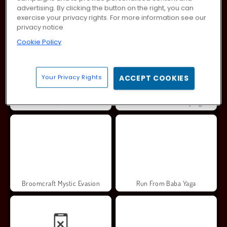
advertising. By clicking the button on the right, you can
exercise your privacy rights. For more information see our
Monster School 3
Baby Hazel Halloween Party
privacy notice
Cookie Policy
Your Privacy Rights
ACCEPT COOKIES
Troll Face Quest: Horror
Halloween Tiles Mahjong
Broomcraft Mystic Evasion
Run From Baba Yaga