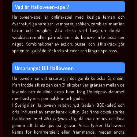
Vad är Halloween-spel?
Halloween-spel är online-spel med kusliga teman och
övernaturliga varelser: vampyrer, spöken, zombies, mumier,
häxor och magiker. Alla dessa spel fungerar direkt i
webbläsaren eller på mobilen – du behöver inte ladda ner
något. Kombinationer av action, pussel och lätt skräck gör
spelen roliga både för korta stunder och längre spelpass.
Ursprunget till Halloween
Halloween har sitt ursprung i det gamla keltiska Samhain.
Man trodde att natten den 31 oktober var gränsen mellan de
levande och de döda extra tunn. Idag förknippas datumet
med kostymer, pumpalyktor och godis.
I Sverige är Halloween relativt nytt (sedan 1980-talet) och
ofta influerat av amerikansk kultur. Det finns också starka
traditioner med
Alla helgons dag
, då man minns de döda
genom att tända ljus på gravar. Vissa tycker Halloween
känns för kommersiellt eller främmande, medan andra