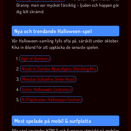
Granny, men var mycket försiktig – ljuden och hoppen gör
dig lätt skrämd.
Nya och trendande Halloween-spel
Vår Halloween-samling fylls ofta på, särskilt under oktober.
Kika in ibland för att upptäcka de senaste spelen.
Age of Zombies
Noob vs Zombie Apocalypse: Shooting Pro
Monster School vs Siren Head
Iconic Halloween Costumes
K-Pop Hunter Halloween Fashion
Mest spelade på mobil & surfplatta
Alla spel använder HTML5 och fungerar utmärkt på mobiler