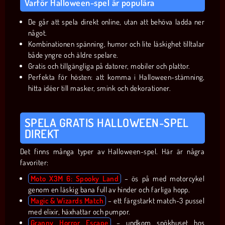
Varför Halloween-spel är populära
De går att spela direkt online, utan att behöva ladda ner
något.
Kombinationen spänning, humor och lite läskighet tilltalar
både yngre och äldre spelare.
Gratis och tillgängliga på datorer, mobiler och plattor.
Perfekta för hösten: att komma i Halloween-stämning,
hitta idéer till masker, smink och dekorationer.
SPELA GRATIS HALLOWEEN-SPEL
DIREKT
Det finns många typer av Halloween-spel. Här är några
favoriter:
Moto X3M 6: Spooky Land
– ös på med motorcykel
genom en läskig bana full av hinder och farliga hopp.
Magic & Wizards Match
– ett färgstarkt match-3 pussel
med elixir, häxhattar och pumpor.
Granny Horror Escape
– undkom spökhuset hos