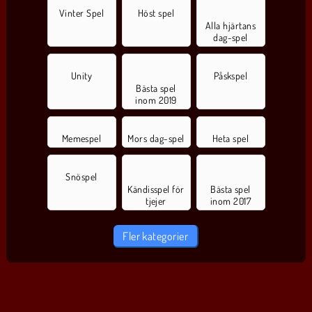
Vinter Spel
Höst spel
Alla hjärtans
dag-spel
Unity
Påskspel
Bästa spel
inom 2019
Memespel
Mors dag-spel
Heta spel
Snöspel
Kändisspel för
Bästa spel
tjejer
inom 2017
Fler kategorier