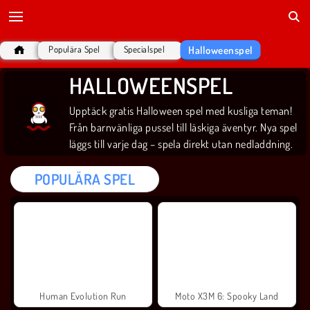
Halloweenspel
Populära Spel
Specialspel
HALLOWEENSPEL
Upptäck gratis Halloween spel med kusliga teman!
Från barnvänliga pussel till läskiga äventyr. Nya spel
läggs till varje dag – spela direkt utan nedladdning.
POPULÄRA SPEL
Human Evolution Run
Moto X3M 6: Spooky Land