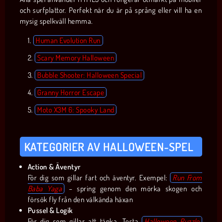
och surfplattor. Perfekt när du är på språng eller vill ha en
mysig spelkväll hemma.
Human Evolution Run
Scary Memory Halloween
Bubble Shooter: Halloween Special
Granny Horror Escape
Moto X3M 6: Spooky Land
KATEGORIER AV HALLOWEEN-SPEL
Action & Äventyr
För dig som gillar fart och äventyr. Exempel:
R
un From
Baba Yaga
– spring genom den mörka skogen och
försök fly från den välkända häxan
Pussel & Logik
För dig som gillar att tänka. Testa
Halloween Puzzle