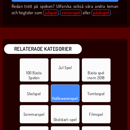
Redan trött på spöken? Utforska också våra andra teman
och högtider som
julspel
,
vinterspel
eller
påskspel
.
RELATERADE KATEGORIER
Jul Spel
100 Bästa
Bästa spel
Spelen
inom 2018
Skolspel
Tomtespel
Halloweenspel
Sommarspel
Filmspel
Skolstart-spel