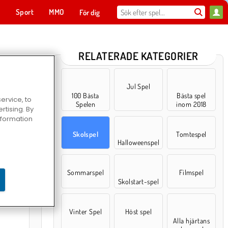
t
Sport
MMO
För dig
RELATERADE KATEGORIER
Jul Spel
100 Bästa
Bästa spel
ervice, to
Spelen
inom 2018
tising. By
information
Skolspel
Tomtespel
Halloweenspel
Sommarspel
Filmspel
: Färgboken
Skolstart-spel
Vinter Spel
Höst spel
Alla hjärtans