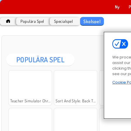
Ny
P
Skolspel
Populära Spel
Specialspel
We proces
POPULÄRA SPEL
assist ou
clicking t
see our p
Cookie Po
Teacher Simulator Christmas Exam
Sort And Style: Back To School
High School C