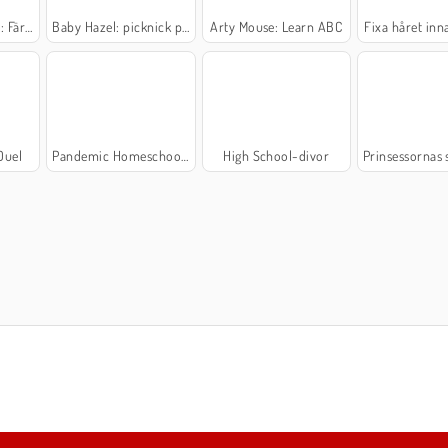
gga djur
Baby Hazel: picknick på förskolan
Arty Mouse: Learn ABC
Fixa håret inn
Duel
Pandemic Homeschooling Hygiene
High School-divor
Prinsessornas skolväsked