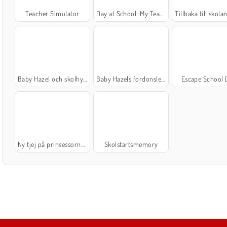
Teacher Simulator
Day at School: My Teacher Games
Tillbaka till skolan: Färglä
Baby Hazel och skolhygien
Baby Hazels fordonslektion
Escape School 
Ny tjej på prinsessornas college
Skolstartsmemory