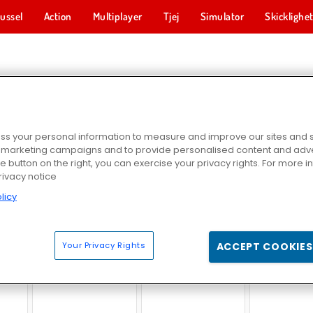
ussel
Action
Multiplayer
Tjej
Simulator
Skicklighe
SKOLSPEL
s your personal information to measure and improve our sites and s
r marketing campaigns and to provide personalised content and adver
he button on the right, you can exercise your privacy rights. For more 
rivacy notice
licy
rush
Skolstart med målarbok
Baby Hazel lär sig om djur
Tillbaka till skolan
Your Privacy Rights
ACCEPT COOKIES