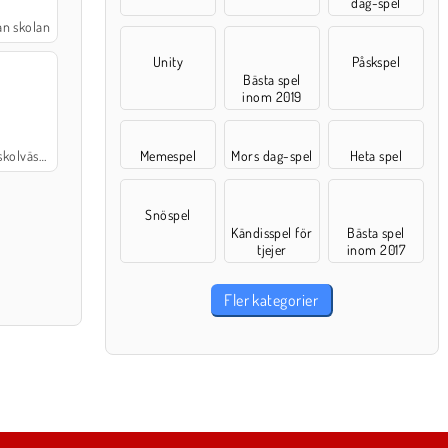
dag-spel
an skolan
Unity
Påskspel
Bästa spel
inom 2019
esigntävling
Memespel
Mors dag-spel
Heta spel
Snöspel
Kändisspel för
Bästa spel
tjejer
inom 2017
Fler kategorier