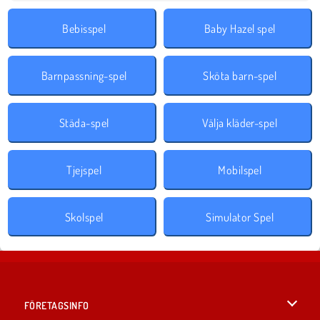
Bebisspel
Baby Hazel spel
Barnpassning-spel
Sköta barn-spel
Städa-spel
Välja kläder-spel
Tjejspel
Mobilspel
Skolspel
Simulator Spel
FÖRETAGSINFO