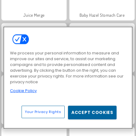
Juice Merge
Baby Hazel Stomach Care
We process your personal information to measure and
improve our sites and service, to assist our marketing
campaigns and to provide personalised content and
Baby Hazel: handfraktur
Fashion Princess - Dress Up for Girls
advertising. By clicking the button on the right, you can
exercise your privacy rights. For more information see our
privacy notice
Cookie Policy
Your Privacy Rights
ACCEPT COOKIES
Baby Hazel: Tandvård
Baby Hazel: Friendship Day