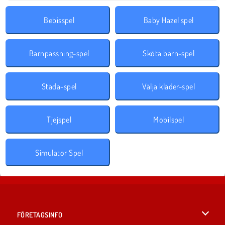
Bebisspel
Baby Hazel spel
Barnpassning-spel
Sköta barn-spel
Städa-spel
Välja kläder-spel
Tjejspel
Mobilspel
Simulator Spel
FÖRETAGSINFO