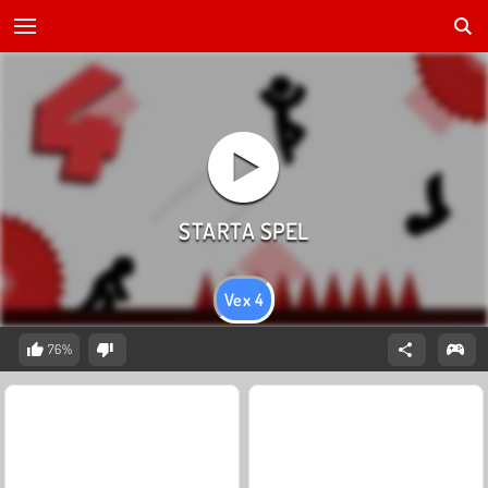
Vex 4
76%