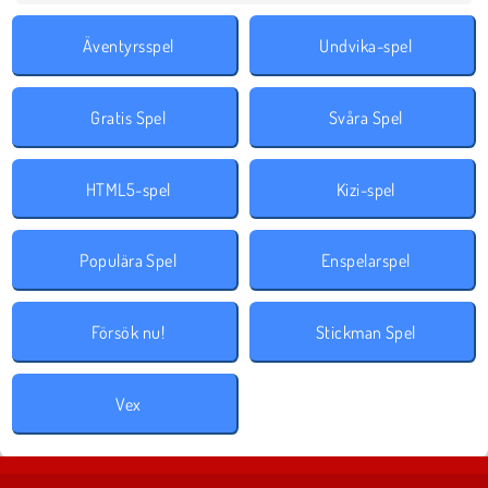
Äventyrsspel
Undvika-spel
Gratis Spel
Svåra Spel
HTML5-spel
Kizi-spel
Populära Spel
Enspelarspel
Försök nu!
Stickman Spel
Vex