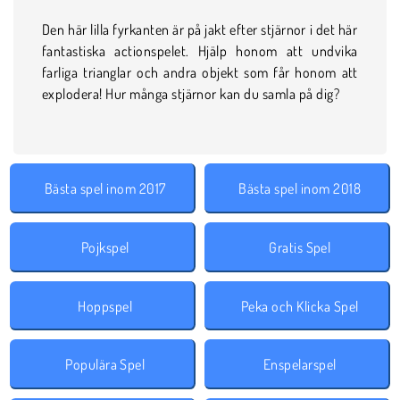
Den här lilla fyrkanten är på jakt efter stjärnor i det här
fantastiska actionspelet. Hjälp honom att undvika
farliga trianglar och andra objekt som får honom att
explodera! Hur många stjärnor kan du samla på dig?
Bästa spel inom 2017
Bästa spel inom 2018
Pojkspel
Gratis Spel
Hoppspel
Peka och Klicka Spel
Populära Spel
Enspelarspel