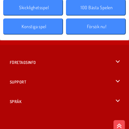
Skicklighetsspel
100 Bästa Spelen
Konstiga spel
Försök nu!
FÖRETAGSINFO
Användarvillkor
SUPPORT
Integritetspolicy
Hjälp
SPRÅK
Cookies
English