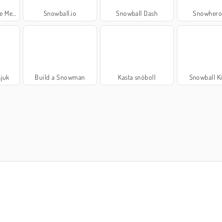
Merge
Snowball.io
Snowball Dash
Snowheroe
sjuk
Build a Snowman
Kasta snöboll
Snowball K