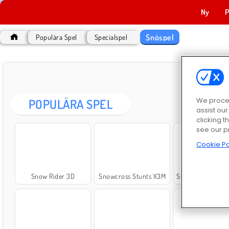
Ny
P
Snöspel
Populära Spel
Specialspel
We proces
POPULÄRA SPEL
assist ou
clicking t
see our p
Cookie Po
Snow Rider 3D
Snowcross Stunts X3M
Snow Rider Obby Pa