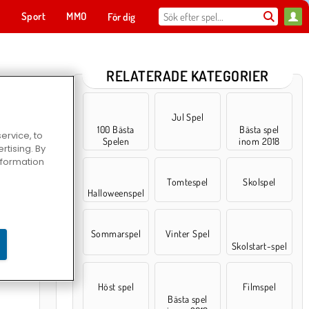
t
Sport
MMO
För dig
RELATERADE KATEGORIER
Jul Spel
100 Bästa
Bästa spel
ervice, to
Spelen
inom 2018
tising. By
information
Tomtespel
Skolspel
Halloweenspel
Sommarspel
Vinter Spel
alom
Skolstart-spel
Höst spel
Filmspel
Bästa spel