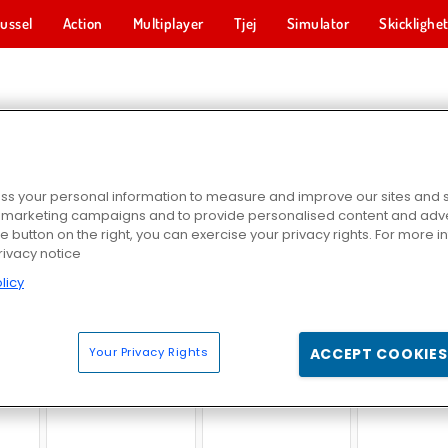
ussel
Action
Multiplayer
Tjej
Simulator
Skicklighe
SNÖSPEL
s your personal information to measure and improve our sites and s
r marketing campaigns and to provide personalised content and adver
he button on the right, you can exercise your privacy rights. For more 
rivacy notice
licy
rkour
Ski King
Snowball Racing
GP Ski Sl
Your Privacy Rights
ACCEPT COOKIES