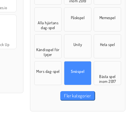
inom 2019
s.io
Påskspel
Memespel
Alla hjärtans
dag-spel
ick Up
Unity
Heta spel
Kändisspel för
tjejer
Mors dag-spel
Snöspel
Bästa spel
inom 2017
Fler kategorier