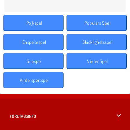
Pojkspel
Populära Spel
Enspelarspel
Skicklighetsspel
Snöspel
Vinter Spel
Vintersportspel
FÖRETAGSINFO