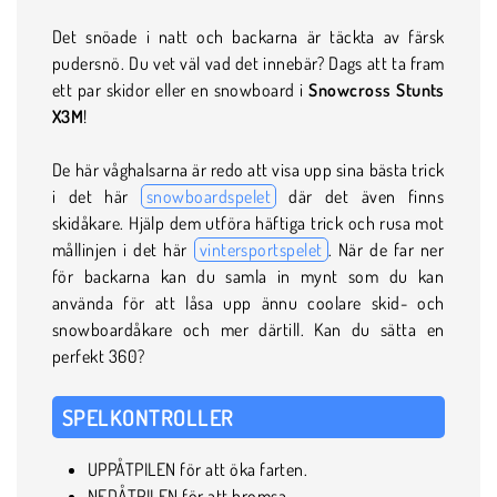
Det snöade i natt och backarna är täckta av färsk
pudersnö. Du vet väl vad det innebär? Dags att ta fram
ett par skidor eller en snowboard i
Snowcross Stunts
X3M
!
De här våghalsarna är redo att visa upp sina bästa trick
i det här
snowboardspelet
där det även finns
skidåkare. Hjälp dem utföra häftiga trick och rusa mot
mållinjen i det här
vintersportspelet
. När de far ner
för backarna kan du samla in mynt som du kan
använda för att låsa upp ännu coolare skid- och
snowboardåkare och mer därtill. Kan du sätta en
perfekt 360?
SPELKONTROLLER
UPPÅTPILEN för att öka farten.
NEDÅTPILEN för att bromsa.