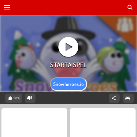
Snowheroes.io
78%