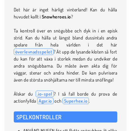
Det här är inget härligt vinterland! Kan du hålla
huvudet kallt i
Snowheroes.io
?
Ta kontroll över en snögubbe och dyk in i en episk
strid. Kan du hålla ut längst bland dussintals andra
spelare från hela världen i det här
överlevnadsspelet
? Ät upp de lysande kloten så fort
du kan för att växa i storlek medan du undviker de
andra snögubbarna. Du måste även akta dig för
väggar, stenar och andra hinder. De kan pulvrisera
även de största snöhjältarna ner till minsta snöflinga!
Älskar du
.io-spel
? I så fall borde du prova de
actionfyllda
Agar.io
och
Superhex.io
.
SPELKONTROLLER
ANVÄND MUSEN för att flytta snögubben åt olika