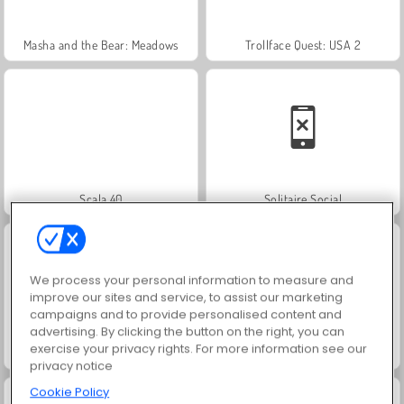
Masha and the Bear: Meadows
Trollface Quest: USA 2
Scala 40
Solitaire Social
We process your personal information to measure and
improve our sites and service, to assist our marketing
campaigns and to provide personalised content and
advertising. By clicking the button on the right, you can
exercise your privacy rights. For more information see our
Jewel Garden Story
Fashion Princess - Dress Up for Girls
privacy notice
Cookie Policy