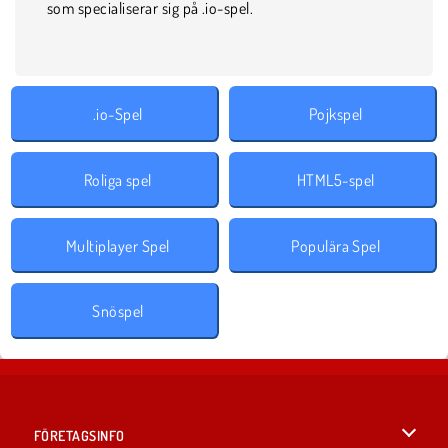
som specialiserar sig på .io-spel.
.io-Spel
Pojkspel
Roliga spel
HTML5-spel
Multiplayer Spel
Populära Spel
Snöspel
FÖRETAGSINFO