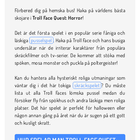
Förbered dig på hemska bus! Haka på världens bästa
skojare i
Troll Face Quest: Horror
!
Det är det första spelet i en populär serie fåniga och
läskiga
pusselspel
. Haka på Troll Face och hans busiga
undersåtar när de irriterar karaktärer från populära
skräckfilmer och tv-serier. De kommer att stöka med
spöken, mosa monster och puckla på poltergeister!
Kan du hantera alla hysteriskt roliga utmaningar som
väntar dig i det här tokiga
skräckspelet
? Du måste
lista ut alla Troll Faces lömska pussel medan du
försöker fly från spökhus och andra läskiga men roliga
platser. Det här spelet är perfekt för halloween eller
någon annan gång på året när du är sugen på ett gott
och kusligt skratt.
HUR SPELAR MAN TROLL FACE QUEST: