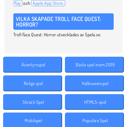
Play
och
Apple App Store.
VILKA SKAPADE TROLL FACE QUEST:
HORROR?
Troll Face Quest: Horror utvecklades av Spela.se.
Äventyrsspel
Bästa spel inom 2019
Roliga spel
Halloweenspel
Skräck Spel
HTML5-spel
Mobilspel
Populära Spel