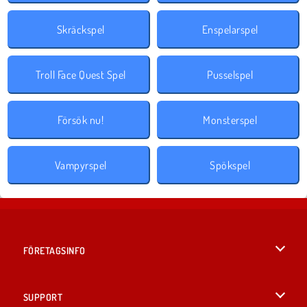
Skräckspel
Enspelarspel
Troll Face Quest Spel
Pusselspel
Försök nu!
Monsterspel
Vampyrspel
Spökspel
FÖRETAGSINFO
Användarvillkor
SUPPORT