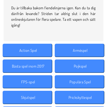
Du är tillbaka bakom fiendelinjerna igen. Kan du ta dig
därifrån levande? Striden tar aldrig slut i den här
onlineskjutaren för flera spelare. Ta ett vapen och sätt
igång!
Action Spel
Arméspel
Bästa spel inom 2017
Pojkspel
FPS-spel
Populära Spel
Skjutspel
Prickskyttespel