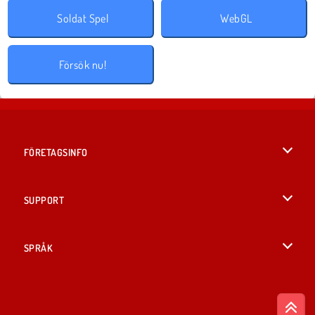
Soldat Spel
WebGL
Försök nu!
FÖRETAGSINFO
Användarvillkor
SUPPORT
Integritetspolicy
Hjälp
SPRÅK
Cookies
English