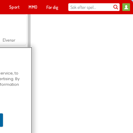
t
Sport
MMO
För dig
Elvenar
ervice, to
tising. By
Hospital Surgeon Doctor Game
information
Offroad Crash Climber 4X4