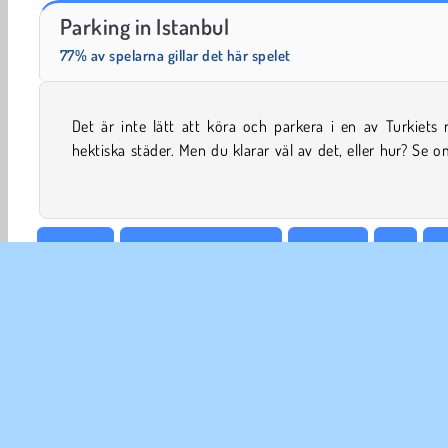
Harvest Honors
Masha and the Bear: Meadows
Parking in Istanbul
77% av spelarna gillar det här spelet
Det är inte lätt att köra och parkera i en av Turkiets
kan parkera bilen på alla dessa nivåer utan att skada den 
hektiska städer. Men du klarar väl av det, eller hur? Se 
3D-spel
Bästa spel inom 2017
Pojkspel
Bil
P
WebGL
Y8
FÖR