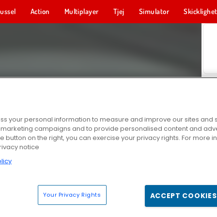
ussel
Action
Multiplayer
Tjej
Simulator
Skicklighe
s your personal information to measure and improve our sites and s
r marketing campaigns and to provide personalised content and adver
he button on the right, you can exercise your privacy rights. For more 
rivacy notice
licy
Your Privacy Rights
ACCEPT COOKIES