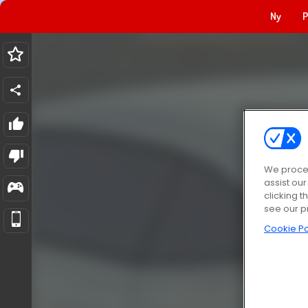
Ny
P
We proces
assist ou
clicking t
see our p
Cookie Po