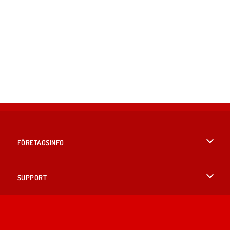
FÖRETAGSINFO
Användarvillkor
SUPPORT
Integritetspolicy
Hjälp
SPRÅK