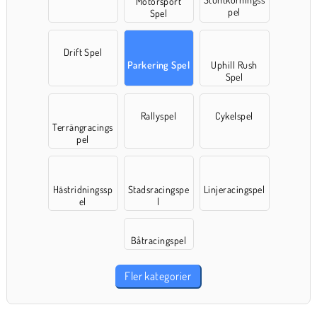
Motorsport
pel
Spel
Drift Spel
Parkering Spel
Uphill Rush
Spel
Rallyspel
Cykelspel
Terrängracings
pel
Hästridningssp
Stadsracingspe
Linjeracingspel
el
l
Båtracingspel
Fler kategorier