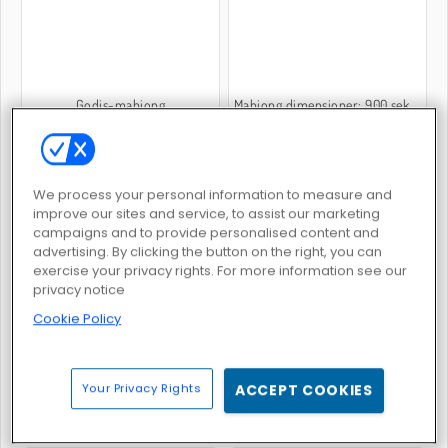
Godis-mahjong
Mahjong dimensioner: 900 sekunder
We process your personal information to measure and
improve our sites and service, to assist our marketing
campaigns and to provide personalised content and
advertising. By clicking the button on the right, you can
Mahjong Titans Classic
Dream Pet Link
exercise your privacy rights. For more information see our
privacy notice
Cookie Policy
Your Privacy Rights
ACCEPT COOKIES
Matcha mönster
Pet Connect