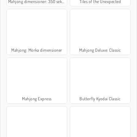
Mahjong dimensioner: 350 sekunder
Tiles of the Unexpected
Mahjong: Mörka dimensioner
Mahjong Deluxe: Classic
Mahjong Express
Butterfly Kyodai Classic