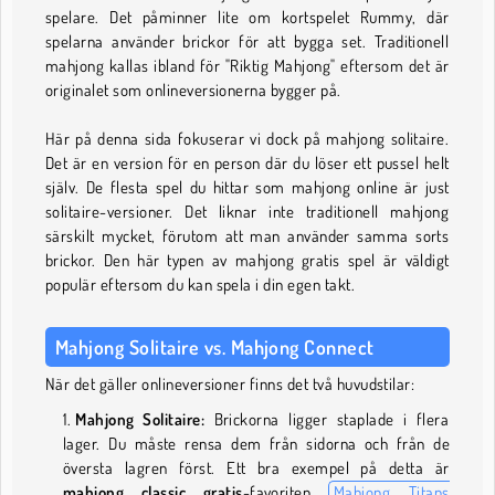
spelare. Det påminner lite om kortspelet Rummy, där
spelarna använder brickor för att bygga set. Traditionell
mahjong kallas ibland för "Riktig Mahjong" eftersom det är
originalet som onlineversionerna bygger på.
Här på denna sida fokuserar vi dock på mahjong solitaire.
Det är en version för en person där du löser ett pussel helt
själv. De flesta spel du hittar som mahjong online är just
solitaire-versioner. Det liknar inte traditionell mahjong
särskilt mycket, förutom att man använder samma sorts
brickor. Den här typen av mahjong gratis spel är väldigt
populär eftersom du kan spela i din egen takt.
Mahjong Solitaire vs. Mahjong Connect
När det gäller onlineversioner finns det två huvudstilar:
Mahjong Solitaire:
Brickorna ligger staplade i flera
lager. Du måste rensa dem från sidorna och från de
översta lagren först. Ett bra exempel på detta är
mahjong classic gratis
-favoriten
Mahjong Titans