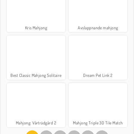
Kris Mahjong
Avslappnande mahjong
Best Classic Mahjong Solitaire
Dream Pet Link 2
Mahjong: Vårträdgård 2
Mahjong Triple 3D Tile Match