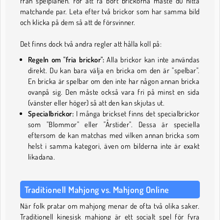
från spelplanen. För att få bort brickorna måste du hitta
matchande par. Leta efter två brickor som har samma bild
och klicka på dem så att de försvinner.
Det finns dock två andra regler att hålla koll på:
Regeln om "fria brickor":
Alla brickor kan inte användas
direkt. Du kan bara välja en bricka om den är "spelbar".
En bricka är spelbar om den inte har någon annan bricka
ovanpå sig. Den måste också vara fri på minst en sida
(vänster eller höger) så att den kan skjutas ut.
Specialbrickor:
I många brickset finns det specialbrickor
som "Blommor" eller "Årstider". Dessa är speciella
eftersom de kan matchas med vilken annan bricka som
helst i samma kategori, även om bilderna inte är exakt
likadana.
Traditionell Mahjong vs. Mahjong Online
När folk pratar om mahjong menar de ofta två olika saker.
Traditionell kinesisk mahjong är ett socialt spel för fyra