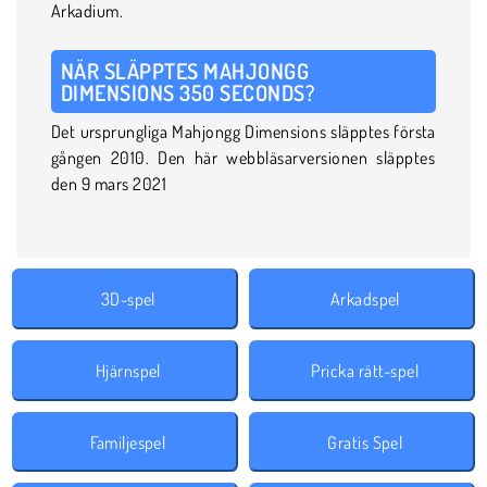
Arkadium.
NÄR SLÄPPTES MAHJONGG
DIMENSIONS 350 SECONDS?
Det ursprungliga Mahjongg Dimensions släpptes första
gången 2010. Den här webbläsarversionen släpptes
den 9 mars 2021
3D-spel
Arkadspel
Hjärnspel
Pricka rätt-spel
Familjespel
Gratis Spel