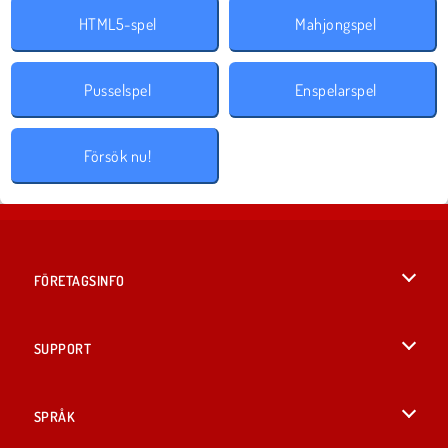
HTML5-spel
Mahjongspel
Pusselspel
Enspelarspel
Försök nu!
FÖRETAGSINFO
Användarvillkor
SUPPORT
Integritetspolicy
Hjälp
SPRÅK