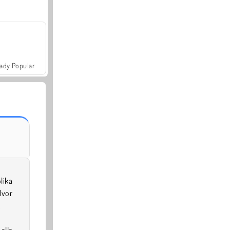
ady Popular
lika
lvor
.