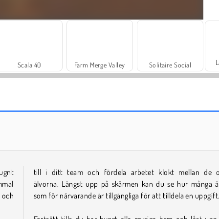
L
Scala 40
Farm Merge Valley
Solitaire Social
Masha and the Bear: Meadows
Rummy World
gnt
till i ditt team och fördela arbetet klokt mellan de o
mmal
älvorna. Längst upp på skärmen kan du se hur många ä
r och
som för närvarande är tillgängliga för att tilldela en uppgift