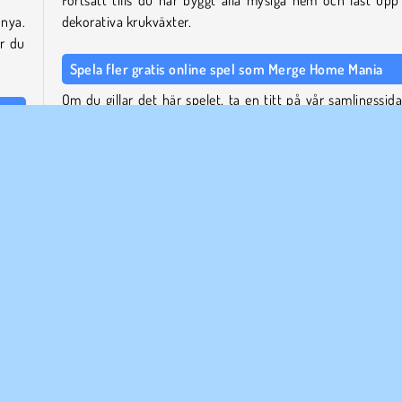
Fortsätt tills du har byggt alla mysiga hem och låst upp 
nya.
dekorativa krukväxter.
är du
Spela fler gratis online spel som Merge Home Mania
Om du gillar det här spelet, ta en titt på vår samlingssida
Merge-spel
för att spela mer som det.
n dem
Vem skapade Merge Home Mania?
måste
edvid
Merge Home Mania
skapades av Inlogic Software.
När släpptes Merge Home Mania?
r att
Detta spel släpptes den 28 april 2026.
lägga
obil
Popular
Pussel
Enspelar
Försök nu!
Merge-