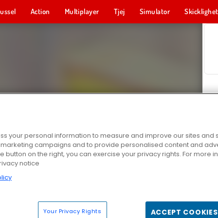
ussel
Action
Multiplayer
Tjej
Simulator
Skicklighe
s your personal information to measure and improve our sites and s
r marketing campaigns and to provide personalised content and adver
he button on the right, you can exercise your privacy rights. For more 
rivacy notice
licy
Your Privacy Rights
ACCEPT COOKIES