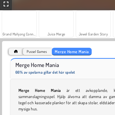
Grand Mahjong Connect
Juice Merge
Jewel Garden Story
Merge Home Mania
Pussel Games
Trollface Quest: USA 2
Fashion Princess - Dress Up for Girls
Merge Home Mania
66% av spelarna gillar det här spelet
Merge Home Mania
är ett avkopplande, lu
sammanslagningsspel. Hjälp älvorna att damma av ga
tegel och kasserade plankor för att skapa stolar, eldstäde
mysiga hus.