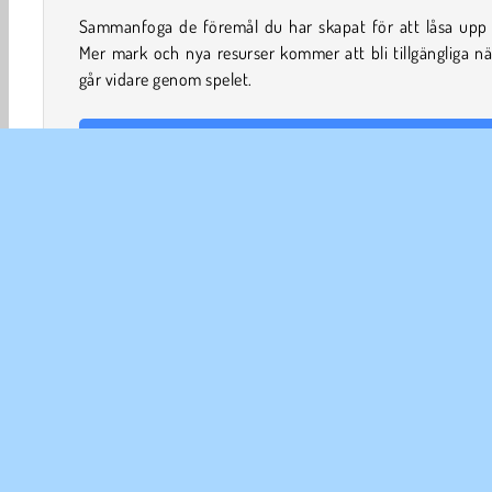
Sammanfoga de föremål du har skapat för att låsa upp 
Mer mark och nya resurser kommer att bli tillgängliga n
går vidare genom spelet.
Hur spelar jag Merge Home Mania?
Tryck på föremål för att se om du kan samla föremål frå
eller flytta och slå samman dem. För att slå ihop föremål 
du kombinera tre av samma sort: placera två föremål br
varandra och släpp ett tredje ovanpå.
Du har ett begränsat antal älvor, och du behöver dem fö
både samla och bygga föremål. Leta efter fler älvor att 
Hjärnspel
Dekorera Spel
HTML5
Logikspel
M