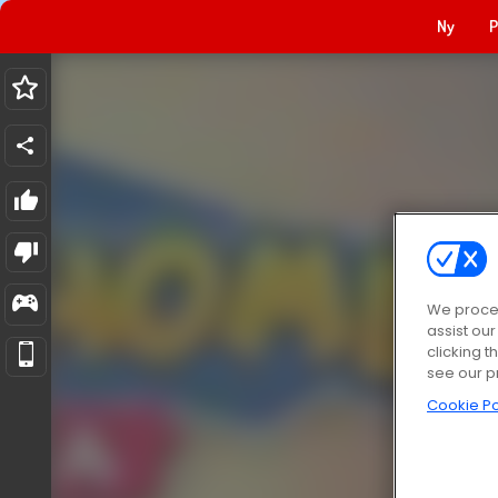
Ny
P
We proces
assist ou
clicking t
see our p
Cookie Po