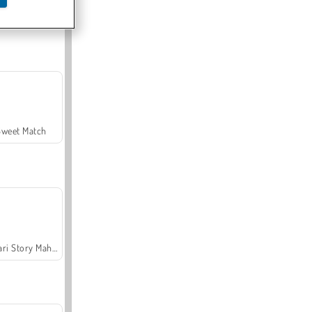
Offroad Crash Climber 4X4
Sweet Match
Safari Story Mahjong