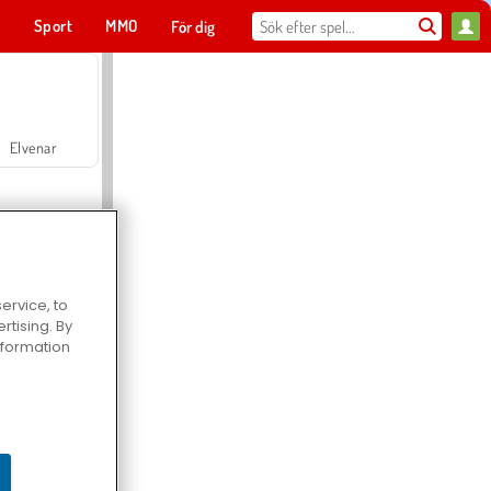
t
Sport
MMO
För dig
Elvenar
ervice, to
tising. By
Hospital Surgeon Doctor Game
information