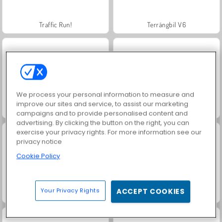
Traffic Run!
Terrängbil V6
We process your personal information to measure and
improve our sites and service, to assist our marketing
One Escape
Funny Kitty Care
campaigns and to provide personalised content and
advertising. By clicking the button on the right, you can
exercise your privacy rights. For more information see our
privacy notice
Cookie Policy
Your Privacy Rights
ACCEPT COOKIES
Royal Story
Juice Merge