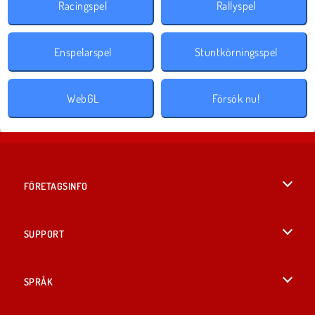
Racingspel
Rallyspel
Enspelarspel
Stuntkörningsspel
WebGL
Försök nu!
FÖRETAGSINFO
Användarvillkor
SUPPORT
Integritetspolicy
Hjälp
SPRÅK
Cookies