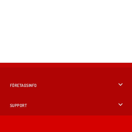
FÖRETAGSINFO
Användarvillkor
SUPPORT
Integritetspolicy
Hjälp
SPRÅK