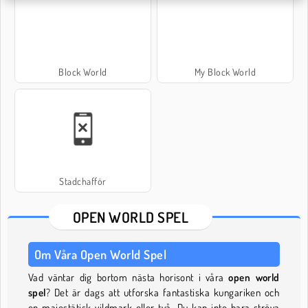
Block World
My Block World
Stadchafför
OPEN WORLD SPEL
Om Våra Open World Spel
Vad väntar dig bortom nästa horisont i våra
open world
spel
? Det är dags att utforska fantastiska kungariken och
en majestätisk vildmark eller två. Du kan inte bara ströva