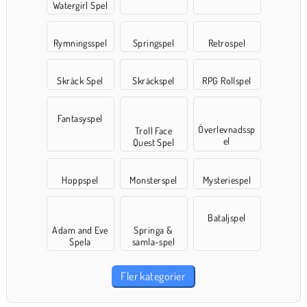
Watergirl Spel
Rymningsspel
Springspel
Retrospel
Skräck Spel
Skräckspel
RPG Rollspel
Fantasyspel
Överlevnadssp
Troll Face
el
Quest Spel
Hoppspel
Monsterspel
Mysteriespel
Bataljspel
Adam and Eve
Springa &
Spela
samla-spel
Fler kategorier