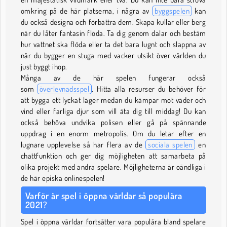
omkring på de här platserna, i några av
byggspelen
kan
du också designa och förbättra dem. Skapa kullar eller berg
när du låter fantasin flöda. Ta dig genom dalar och bestäm
hur vattnet ska flöda eller ta det bara lugnt och slappna av
när du bygger en stuga med vacker utsikt över världen du
just byggt ihop.
Många av de här spelen fungerar också
som
överlevnadsspel
. Hitta alla resurser du behöver för
att bygga ett lyckat läger medan du kämpar mot väder och
vind eller farliga djur som vill äta dig till middag! Du kan
också behöva undvika polisen eller gå på spännande
uppdrag i en enorm metropolis. Om du letar efter en
lugnare upplevelse så har flera av de
sociala spelen
en
chattfunktion och ger dig möjligheten att samarbeta på
olika projekt med andra spelare. Möjligheterna är oändliga i
de här episka onlinespelen!
Varför är spel i öppna världar så populära
2021?
Spel i öppna världar fortsätter vara populära bland spelare