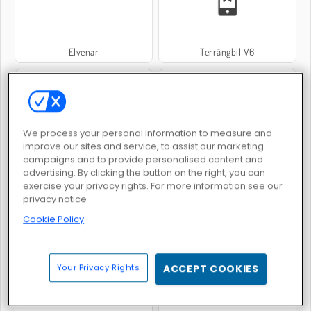
Elvenar
Terrängbil V6
We process your personal information to measure and
improve our sites and service, to assist our marketing
campaigns and to provide personalised content and
World Crafts
Fort Building Simulator
advertising. By clicking the button on the right, you can
exercise your privacy rights. For more information see our
privacy notice
Cookie Policy
Your Privacy Rights
ACCEPT COOKIES
Polisjakt 2
Pixelkrigare