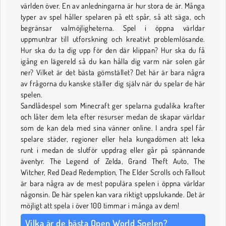
världen över. En av anledningarna är hur stora de är. Många
typer av spel håller spelaren på ett spår, så att säga, och
begränsar valmöjligheterna. Spel i öppna världar
uppmuntrar till utforskning och kreativt problemlösande.
Hur ska du ta dig upp för den där klippan? Hur ska du få
igång en lägereld så du kan hålla dig varm när solen går
ner? Vilket är det bästa gömstället? Det här är bara några
av frågorna du kanske ställer dig själv när du spelar de här
spelen.
Sandlådespel som Minecraft ger spelarna gudalika krafter
och låter dem leta efter resurser medan de skapar världar
som de kan dela med sina vänner online. I andra spel får
spelare städer, regioner eller hela kungadömen att leka
runt i medan de slutför uppdrag eller går på spännande
äventyr. The Legend of Zelda, Grand Theft Auto, The
Witcher, Red Dead Redemption, The Elder Scrolls och Fallout
är bara några av de mest populära spelen i öppna världar
någonsin. De här spelen kan vara riktigt uppslukande. Det är
möjligt att spela i över 100 timmar i många av dem!
Vilka är de bästa Open World Spelen?