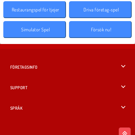
Restaurangspel för tjejer
Driva företag-spel
Simulator Spel
Försök nu!
FÖRETAGSINFO
Användarvillkor
SUPPORT
Integritetspolicy
Hjälp
SPRÅK
Cookies
English