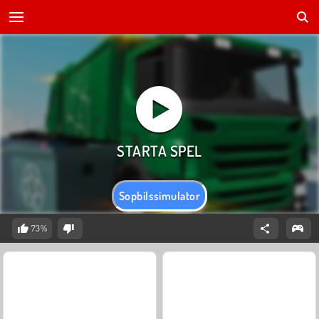
Sopbilssimulator
73%