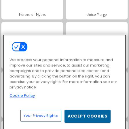
Heroes of Myths
Juice Merge
We process your personal information to measure and
Grand Mahjong Connect
Trollface Quest: USA 2
improve our sites and service, to assist our marketing
campaigns and to provide personalised content and
advertising. By clicking the button on the right, you can
exercise your privacy rights. For more information see our
privacy notice
Cookie Policy
Fashion Princess - Dress Up for Girls
FRVR-patiens
Your Privacy Rights
ACCEPT COOKIES