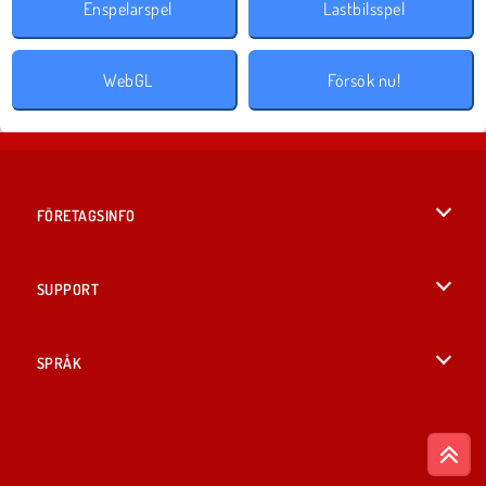
Enspelarspel
Lastbilsspel
WebGL
Försök nu!
FÖRETAGSINFO
Användarvillkor
SUPPORT
Integritetspolicy
Hjälp
SPRÅK
Cookies
British English
Cookie samtycke
Deutsch