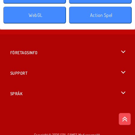
WebGL
Action Spel
FÖRETAGSINFO
Användarvillkor
SUPPORT
Integritetspolicy
Hjälp
SPRÅK
Cookies
English
Cookie samtycke
British English
Copyright © 2026 SPIL GAMES Med ensamrätt.