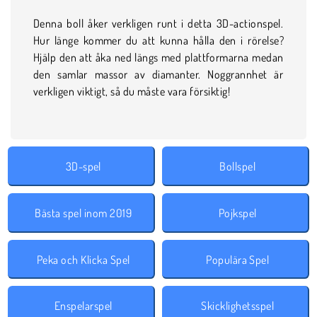
Denna boll åker verkligen runt i detta 3D-actionspel.
Hur länge kommer du att kunna hålla den i rörelse?
Hjälp den att åka ned längs med plattformarna medan
den samlar massor av diamanter. Noggrannhet är
verkligen viktigt, så du måste vara försiktig!
3D-spel
Bollspel
Bästa spel inom 2019
Pojkspel
Peka och Klicka Spel
Populära Spel
Enspelarspel
Skicklighetsspel