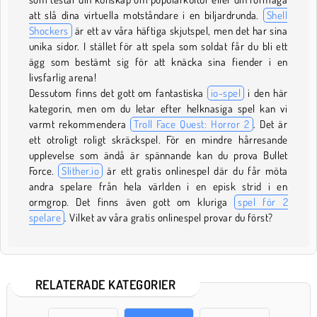
att slå dina virtuella motståndare i en biljardrunda.
Shell
Shockers
är ett av våra häftiga skjutspel, men det har sina
unika sidor. I stället för att spela som soldat får du bli ett
ägg som bestämt sig för att knäcka sina fiender i en
livsfarlig arena!
Dessutom finns det gott om fantastiska
io-spel
i den här
kategorin, men om du letar efter helknasiga spel kan vi
varmt rekommendera
Troll Face Quest: Horror 2
. Det är
ett otroligt roligt skräckspel. För en mindre hårresande
upplevelse som ändå är spännande kan du prova Bullet
Force.
Slither.io
är ett gratis onlinespel där du får möta
andra spelare från hela världen i en episk strid i en
ormgrop. Det finns även gott om kluriga
spel för 2
spelare
. Vilket av våra gratis onlinespel provar du först?
RELATERADE KATEGORIER