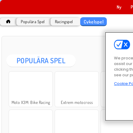
Ny
P
Cykelspel
Populära Spel
Racingspel
C
We proces
POPULÄRA SPEL
assist ou
clicking t
see our p
Cookie Po
Moto X3M: Bike Racing
Extrem motocross
BMX-racing