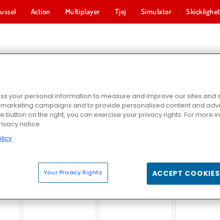
ussel
Action
Multiplayer
Tjej
Simulator
Skicklighe
YKELSPEL
s your personal information to measure and improve our sites and s
r marketing campaigns and to provide personalised content and adver
he button on the right, you can exercise your privacy rights. For more 
rivacy notice
licy
Wheelie Bike 2
Moto X3M 5: Poolfest
Cycle Sp
Your Privacy Rights
ACCEPT COOKIES