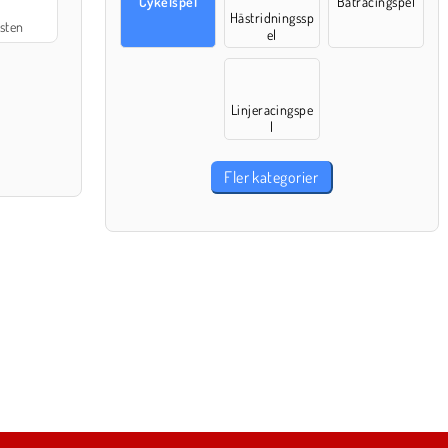
Cykelspel
Båtracingspel
Hästridningssp
sten
el
Linjeracingspe
l
Fler kategorier