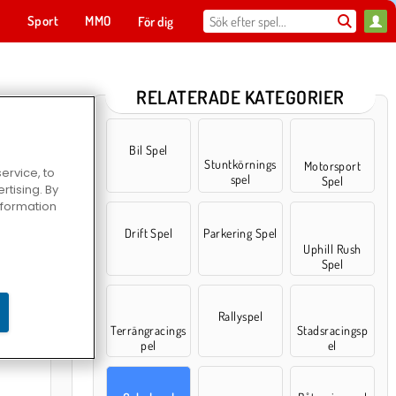
t
Sport
MMO
För dig
RELATERADE KATEGORIER
Bil Spel
Stuntkörnings
Motorsport
ervice, to
spel
Spel
tising. By
information
Drift Spel
Parkering Spel
Uphill Rush
Spel
rint
Rallyspel
Terrängracings
Stadsracingsp
pel
el